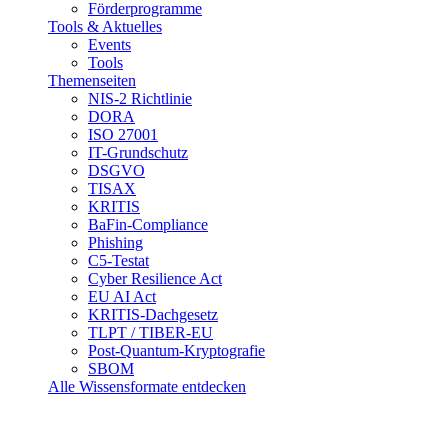
Förderprogramme
Tools & Aktuelles
Events
Tools
Themenseiten
NIS-2 Richtlinie
DORA
ISO 27001
IT-Grundschutz
DSGVO
TISAX
KRITIS
BaFin-Compliance
Phishing
C5-Testat
Cyber Resilience Act
EU AI Act
KRITIS-Dachgesetz
TLPT / TIBER-EU
Post-Quantum-Kryptografie
SBOM
Alle Wissensformate entdecken