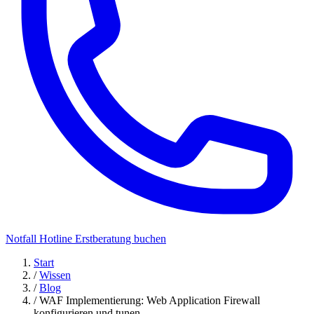
Notfall Hotline
Erstberatung buchen
Start
/
Wissen
/
Blog
/
WAF Implementierung: Web Application Firewall
konfigurieren und tunen