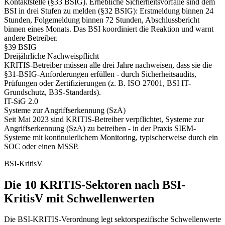
Kontaktstelle (§33 BSIG). Erhebliche Sicherheitsvorfälle sind dem
BSI in drei Stufen zu melden (§32 BSIG): Erstmeldung binnen 24
Stunden, Folgemeldung binnen 72 Stunden, Abschlussbericht
binnen eines Monats. Das BSI koordiniert die Reaktion und warnt
andere Betreiber.
§39 BSIG
Dreijährliche Nachweispflicht
KRITIS-Betreiber müssen alle drei Jahre nachweisen, dass sie die
§31-BSIG-Anforderungen erfüllen - durch Sicherheitsaudits,
Prüfungen oder Zertifizierungen (z. B. ISO 27001, BSI IT-
Grundschutz, B3S-Standards).
IT-SiG 2.0
Systeme zur Angriffserkennung (SzA)
Seit Mai 2023 sind KRITIS-Betreiber verpflichtet, Systeme zur
Angriffserkennung (SzA) zu betreiben - in der Praxis SIEM-
Systeme mit kontinuierlichem Monitoring, typischerweise durch ein
SOC oder einen MSSP.
BSI-KritisV
Die 10 KRITIS-Sektoren nach BSI-
KritisV mit Schwellenwerten
Die BSI-KRITIS-Verordnung legt sektorspezifische Schwellenwerte