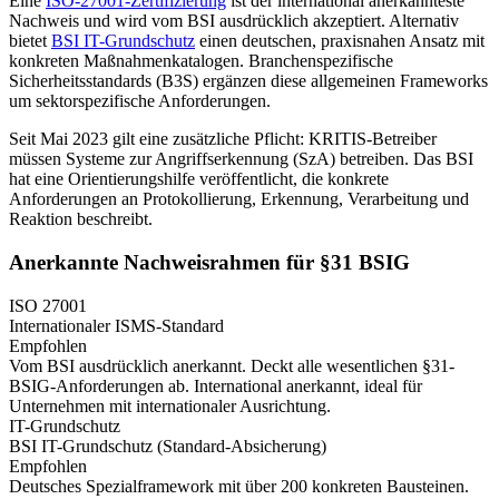
Eine
ISO-27001-Zertifizierung
ist der international anerkannteste
Nachweis und wird vom BSI ausdrücklich akzeptiert. Alternativ
bietet
BSI IT-Grundschutz
einen deutschen, praxisnahen Ansatz mit
konkreten Maßnahmenkatalogen. Branchenspezifische
Sicherheitsstandards (B3S) ergänzen diese allgemeinen Frameworks
um sektorspezifische Anforderungen.
Seit Mai 2023 gilt eine zusätzliche Pflicht: KRITIS-Betreiber
müssen Systeme zur Angriffserkennung (SzA) betreiben. Das BSI
hat eine Orientierungshilfe veröffentlicht, die konkrete
Anforderungen an Protokollierung, Erkennung, Verarbeitung und
Reaktion beschreibt.
Anerkannte Nachweisrahmen für §31 BSIG
ISO 27001
Internationaler ISMS-Standard
Empfohlen
Vom BSI ausdrücklich anerkannt. Deckt alle wesentlichen §31-
BSIG-Anforderungen ab. International anerkannt, ideal für
Unternehmen mit internationaler Ausrichtung.
IT-Grundschutz
BSI IT-Grundschutz (Standard-Absicherung)
Empfohlen
Deutsches Spezialframework mit über 200 konkreten Bausteinen.