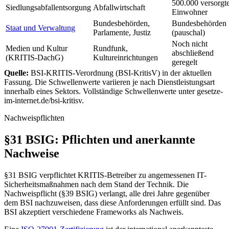
500.000 versorgt
Siedlungsabfallentsorgung
Abfallwirtschaft
Einwohner
Bundesbehörden,
Bundesbehörden
Staat und Verwaltung
Parlamente, Justiz
(pauschal)
Noch nicht
Medien und Kultur
Rundfunk,
abschließend
(KRITIS-DachG)
Kultureinrichtungen
geregelt
Quelle:
BSI-KRITIS-Verordnung (BSI-KritisV) in der aktuellen
Fassung. Die Schwellenwerte variieren je nach Dienstleistungsart
innerhalb eines Sektors. Vollständige Schwellenwerte unter gesetze-
im-internet.de/bsi-kritisv.
Nachweispflichten
§31 BSIG: Pflichten und anerkannte
Nachweise
§31 BSIG verpflichtet KRITIS-Betreiber zu angemessenen IT-
Sicherheitsmaßnahmen nach dem Stand der Technik. Die
Nachweispflicht (§39 BSIG) verlangt, alle drei Jahre gegenüber
dem BSI nachzuweisen, dass diese Anforderungen erfüllt sind. Das
BSI akzeptiert verschiedene Frameworks als Nachweis.