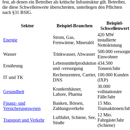
fest, ab denen ein Betreiber als kritische Infrastruktur gilt. Betreiber,
die diese Schwellenwerte überschreiten, unterliegen den Pflichten
nach §31 BSIG.
Beispiel-
Sektor
Beispiel-Branchen
Schwellenwert
420 MW
Strom, Gas,
Energie
installierte
Fernwärme, Mineralöl
Nettoleistung
500.000 versorgt
Wasser
Trinkwasser, Abwasser
Einwohner
Lebensmittelproduktion
434.500
Ernährung
und -versorgung
Tonnen/Jahr
Rechenzentren, Carrier,
100.000 Kunden
IT und TK
DNS
(IXP)
30.000
Krankenhäuser,
Gesundheit
vollstationäre
Labore, Pharma
Fälle/Jahr
Finanz- und
Banken, Börsen,
15 Mio.
Versicherungswesen
Zahlungsverkehr
Transaktionen/Ja
12 Mio.
Luftfahrt, Schiene, See,
Transport und Verkehr
Fahrgäste/Jahr
Straße
(Schiene)