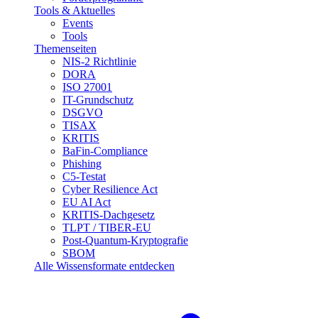
Tools & Aktuelles
Events
Tools
Themenseiten
NIS-2 Richtlinie
DORA
ISO 27001
IT-Grundschutz
DSGVO
TISAX
KRITIS
BaFin-Compliance
Phishing
C5-Testat
Cyber Resilience Act
EU AI Act
KRITIS-Dachgesetz
TLPT / TIBER-EU
Post-Quantum-Kryptografie
SBOM
Alle Wissensformate entdecken