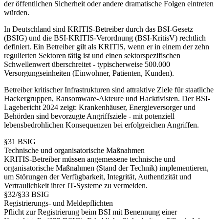
der öffentlichen Sicherheit oder andere dramatische Folgen eintreten
würden.
In Deutschland sind KRITIS-Betreiber durch das BSI-Gesetz
(BSIG) und die BSI-KRITIS-Verordnung (BSI-KritisV) rechtlich
definiert. Ein Betreiber gilt als KRITIS, wenn er in einem der zehn
regulierten Sektoren tätig ist und einen sektorspezifischen
Schwellenwert überschreitet - typischerweise 500.000
Versorgungseinheiten (Einwohner, Patienten, Kunden).
Betreiber kritischer Infrastrukturen sind attraktive Ziele für staatliche
Hackergruppen, Ransomware-Akteure und Hacktivisten. Der BSI-
Lagebericht 2024 zeigt: Krankenhäuser, Energieversorger und
Behörden sind bevorzugte Angriffsziele - mit potenziell
lebensbedrohlichen Konsequenzen bei erfolgreichen Angriffen.
§31 BSIG
Technische und organisatorische Maßnahmen
KRITIS-Betreiber müssen angemessene technische und
organisatorische Maßnahmen (Stand der Technik) implementieren,
um Störungen der Verfügbarkeit, Integrität, Authentizität und
Vertraulichkeit ihrer IT-Systeme zu vermeiden.
§32/§33 BSIG
Registrierungs- und Meldepflichten
Pflicht zur Registrierung beim BSI mit Benennung einer