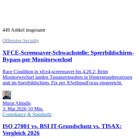
449 Artikel insgesamt
Offensive Security
XFCE-Screensaver-Schwachstelle: Sperrbildschirm-
Bypass per Monitorwechsel
Race Condition in xfce4-screensaver bis 4.20.2: Beim
Monitorwechsel landen Tastatureingaben in Hintergrundprozessen
statt im Sperrbildschirm. Fix per XSetInputFocus eingereicht.
Murat Altindis
3. Mai 2026
·
10 Min.
Compliance & Standards
ISO 27001 vs. BSI IT-Grundschutz vs. TISAX:
Vergleich 2026