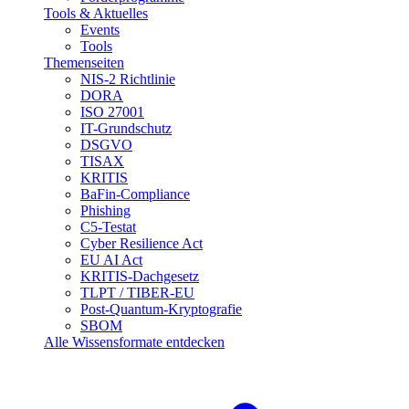
Tools & Aktuelles
Events
Tools
Themenseiten
NIS-2 Richtlinie
DORA
ISO 27001
IT-Grundschutz
DSGVO
TISAX
KRITIS
BaFin-Compliance
Phishing
C5-Testat
Cyber Resilience Act
EU AI Act
KRITIS-Dachgesetz
TLPT / TIBER-EU
Post-Quantum-Kryptografie
SBOM
Alle Wissensformate entdecken