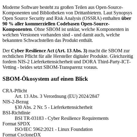
Moderne Software besteht zu großen Teilen aus Open-Source-
Komponenten und Bibliotheken von Drittanbietern. Laut Synopsys
Open Source Security and Risk Analysis (OSSRA) enthalten
über
90 % aller kommerziellen Codebasen Open-Source-
Komponenten
. Ohne SBOM ist unklar, welche Komponenten in
welchen Versionen vorhanden sind - und damit auch, welche
bekannten Schwachstellen das Produkt enthält.
Der
Cyber Resilience Act (Art. 13 Abs. 3)
macht die SBOM zur
rechtlichen Pflicht für alle Hersteller digitaler Produkte. Gleichzeitig
fordern NIS-2 Lieferkettensicherheit und DORA Third-Party-ICT-
Vetting - beides setzt SBOM-Transparenz voraus.
SBOM-Ökosystem auf einen Blick
CRA-Pflicht
Art. 13 Abs. 3 Verordnung (EU) 2024/2847
NIS-2-Bezug
§30 Abs. 2 Nr. 5 - Lieferkettensicherheit
BSI-Richtlinie
BSI TR-03183 - Cyber Resilience Requirements
Format SPDX
ISO/IEC 5962:2021 - Linux Foundation
Format CycloneDX