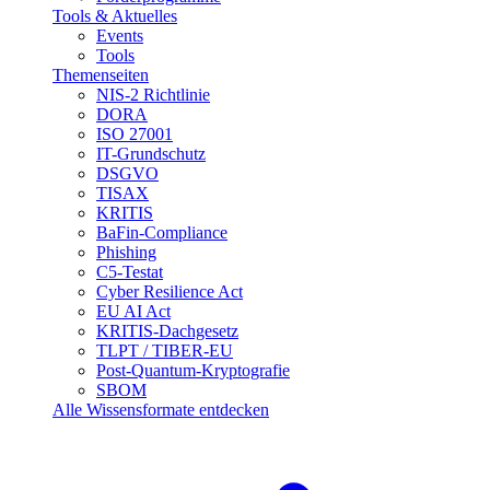
Tools & Aktuelles
Events
Tools
Themenseiten
NIS-2 Richtlinie
DORA
ISO 27001
IT-Grundschutz
DSGVO
TISAX
KRITIS
BaFin-Compliance
Phishing
C5-Testat
Cyber Resilience Act
EU AI Act
KRITIS-Dachgesetz
TLPT / TIBER-EU
Post-Quantum-Kryptografie
SBOM
Alle Wissensformate entdecken