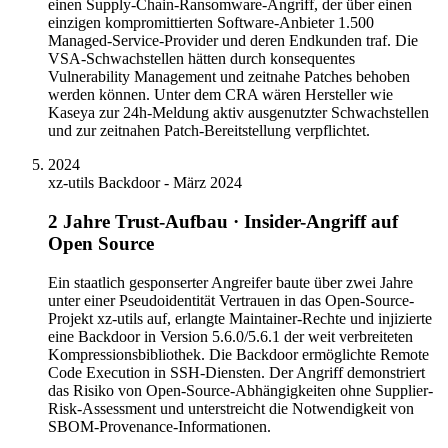
einen Supply-Chain-Ransomware-Angriff, der über einen
einzigen kompromittierten Software-Anbieter 1.500
Managed-Service-Provider und deren Endkunden traf. Die
VSA-Schwachstellen hätten durch konsequentes
Vulnerability Management und zeitnahe Patches behoben
werden können. Unter dem CRA wären Hersteller wie
Kaseya zur 24h-Meldung aktiv ausgenutzter Schwachstellen
und zur zeitnahen Patch-Bereitstellung verpflichtet.
2024
xz-utils Backdoor - März 2024
2 Jahre Trust-Aufbau · Insider-Angriff auf
Open Source
Ein staatlich gesponserter Angreifer baute über zwei Jahre
unter einer Pseudoidentität Vertrauen in das Open-Source-
Projekt xz-utils auf, erlangte Maintainer-Rechte und injizierte
eine Backdoor in Version 5.6.0/5.6.1 der weit verbreiteten
Kompressionsbibliothek. Die Backdoor ermöglichte Remote
Code Execution in SSH-Diensten. Der Angriff demonstriert
das Risiko von Open-Source-Abhängigkeiten ohne Supplier-
Risk-Assessment und unterstreicht die Notwendigkeit von
SBOM-Provenance-Informationen.