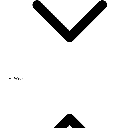
Wissen