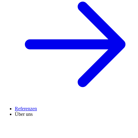
Referenzen
Über uns