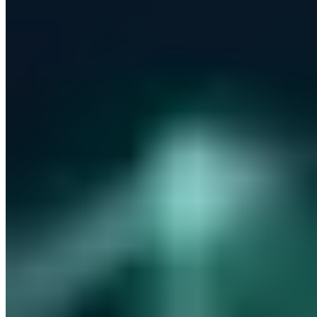
  // Später wenn User Kalender-Feature nutzt:
LinkedIn
X
E-Mail
Link kopieren
  scope: 'email calendar.readonly'  // Minimal!
Über den Autor
Vincent Heinen
Abteilungsleiter Offensive Services