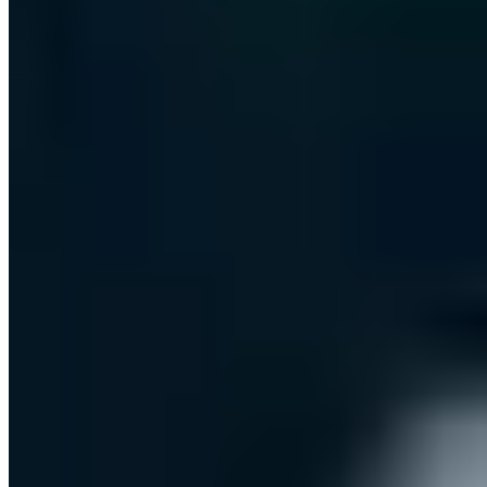
30 Min. · Kostenlos · Unverbindlich
Inhalt
OAuth 2.0 Grundlagen - was tatsächlich passiert
Die wichtigsten OAuth-Sicherheitsprobleme
OpenID Connect (OIDC) Sicherheit
OAuth für APIs - Client Credentials Flow
Teilen