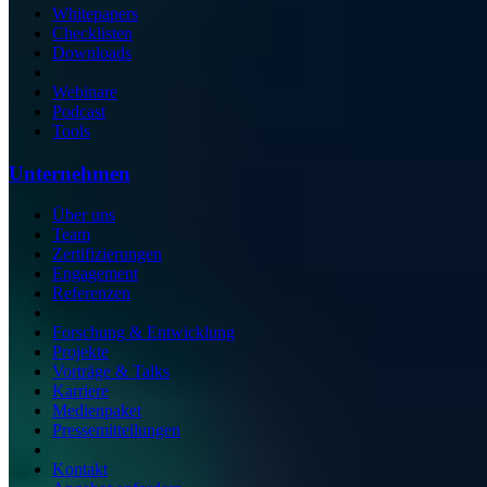
Whitepapers
Checklisten
Downloads
Webinare
Podcast
Tools
Unternehmen
Über uns
Team
Zertifizierungen
Engagement
Referenzen
Forschung & Entwicklung
Projekte
Vorträge & Talks
Karriere
Medienpaket
Pressemitteilungen
Kontakt