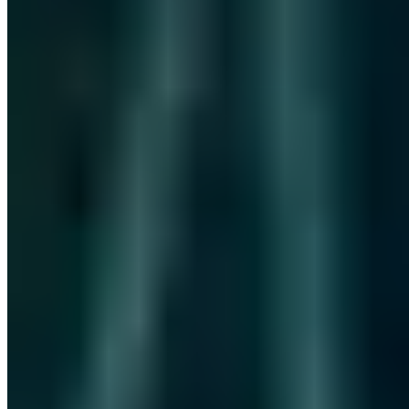
PGP 1DDAA57F2B972787
M.Sc. IT-Sicherheit mit über 5 Jahren Erfahrung in offensiver
Sicherheitsanalyse. Leitet die Durchführung von Penetrationstests
mit Spezialisierung auf Web-Applikationen, Netzwerk-Infrastruktur,
Reverse Engineering und Hardware-Sicherheit. Verantwortlich für
mehrere Responsible Disclosures.
Responsible Disclosures:
CVE-2023-0865
CVE-2025-43579
CVE-
2025-53533
OSCP+
OSCP
OSWP
OSWA
Vollständiges Profil ansehen