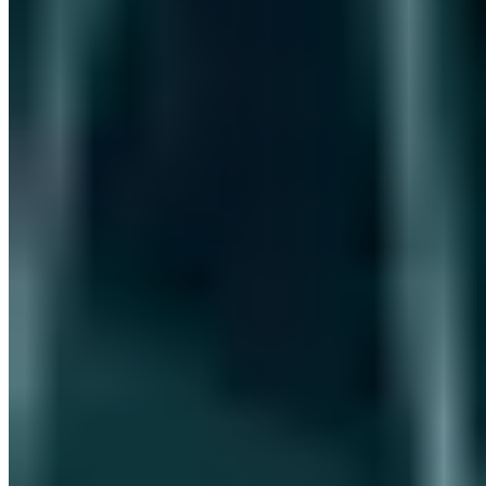
Offensive Security
API Security Testing: Praxis-Guide für REST und
GraphQL APIs
Vincent Heinen
·
11 Min.
Offensive Security
iLeakage: Neueste Angriffswelle auf iOS-Plattformen
Vincent Heinen
·
6 Min.
Offensive Security
Die Geschichte von SSL/TLS: Teil 3 - SSL Version
1.0
Vincent Heinen
·
4 Min.