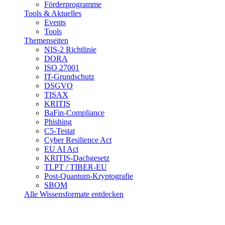
Förderprogramme
Tools & Aktuelles
Events
Tools
Themenseiten
NIS-2 Richtlinie
DORA
ISO 27001
IT-Grundschutz
DSGVO
TISAX
KRITIS
BaFin-Compliance
Phishing
C5-Testat
Cyber Resilience Act
EU AI Act
KRITIS-Dachgesetz
TLPT / TIBER-EU
Post-Quantum-Kryptografie
SBOM
Alle Wissensformate entdecken