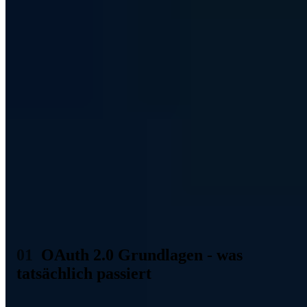
Token-Rotation, kurze Token-Laufzeiten und Server-side Token-
Invalidierung schließen die häufigsten Angriffsvektoren.
Diese Zusammenfassung wurde KI-gestützt erstellt (EU AI Act Art.
50).
Inhaltsverzeichnis (4 Abschnitte)
OAuth 2.0 ist überall: "Login with Google", "Verbinde
mit GitHub", API-Zugriffe für Drittanbieter. Richtig
implementiert ist OAuth sicher und bequem. Falsch
implementiert entstehen kritische Sicherheitslücken -
von Account-Takeover bis zu vollständiger API-
Kompromittierung.
OAuth 2.0 Grundlagen - was
tatsächlich passiert