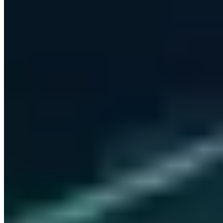
Versand als Klartext-E-Mail - Kein Tracking -
Alle Ausgaben im
Archiv
Geschäftliche E-Mail-Adresse
Dem Club beitreten
Alle 14 Tage freitags - Kein Spam - Jederzeit abbestellbar
Ich stimme der Verarbeitung meiner E-Mail zum Newsletter-
Versand zu. Widerruf jederzeit möglich.
Datenschutz
·
Digitale Sicherheit. Für Mensch & Maschine.