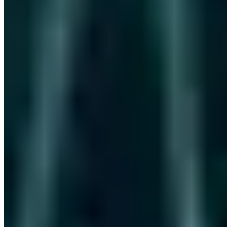
Zertifiziert
ISO 27001
ISO 9001
AZAV
Mehr zum Thema
Weitere Artikel aus Offensive Security