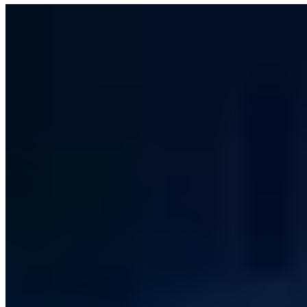
Offensive Security
iLeakage: Neueste Angriffswelle auf iOS-
Plattformen
iLeakage und der Zugriff auf den Cache - Wie Sie sich vor den
Seitenkanalangriffen in Safari schützen können.
Vincent Heinen
Abteilungsleiter Offensive Services
|
2. Februar 2024
Aktualisiert: 25. Juni 2024
|