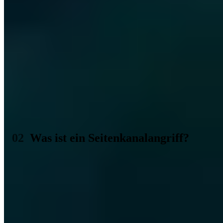
Unter anderem hat Apple von Intel auf die ARM-Plattform und
fortwährend hauseigene Silicon CPUs gesetzt. Doch die Gefahr
droht weiterhin, wie die Forscher zuletzt abermals bewiesen, und
somit kann von einer geschlossenen Sicherheitslücke bis jetzt auch
nicht die Rede sein. Ein großes Problem für Nutzer, die natürlich auf
ihre Sicherheit bedacht sind.
Das Team der Forscher hat die Schwachstelle iLeakage genannt und
bietet dazu auch eine eigene Website an. Dort wird nicht nur die
Schwachstelle selbst erklärt, es werden auch praktische Beispiele in
Videos vorgeführt, in denen die Sicherheitslücke entsprechend
ausgenutzt werden konnte. Dabei geht es um einen Zugriff auf den
Cache, mit dem dann wiederum ganz konkret Inhalte ausgelesen
werden können.
Was ist ein Seitenkanalangriff?
Websites in Safari sind, und das macht Safari als sicheren Browser
aus, komplett voneinander getrennt. MacOS bietet mit dem
sogenannten Side Channel Hardening sogar einen
Sicherheitsmechanismus gegen Seitenkanalangriffe. Der verhindert
im Falle von iLeakage aber nicht den maßgeblichen Leak. Im Test
öffnen die Angreifer ein neues Fenster via Javascript und
»window.open«, was im Falle von Safari wohl dazu führt, dass das
neue Fenster im selben Prozess wie das Hauptfenster liegt.