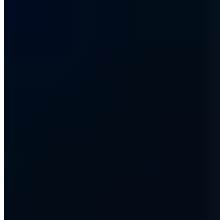
Zertifiziert
ISO 27001
ISO 9001
AZAV
Mehr zum Thema
Weitere Artikel aus Offensive Security
Offensive Security
APT - Definition und Erklärung von Advanced
Persistent Threat!
Vincent Heinen
·
3 Min.
Offensive Security