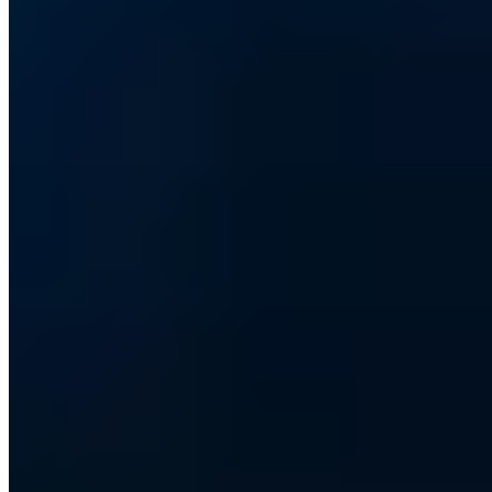
verhindert den entscheidenden Datenleck nicht. Betroffen sind
iPhone und Mac gleichermaßen.
Diese Zusammenfassung wurde KI-gestützt erstellt (EU AI Act Art.
50).
Inhaltsverzeichnis (5 Abschnitte)
Sicherheitslücken gab und gibt es in großer Anzahl.
Nicht nur unter Windows und Android, sondern auch
auf dem iPhone und dem Mac. iLeakage ist ein
moderner Beweis dafür, dass auch das als sicher
angesehene Betriebssystem iOS gar nicht so sicher ist,
wie bislang immer angenommen wurde.
Dies liegt allerdings in der Natur der Sache, denn sicher ist in der
digitalen Welt genau genommen rein gar nichts mehr. Vor allem
dann nicht, wenn Geräte sich unter vielen Konsumenten zugleich
verbreiten und zu einer Art von Standard werden. Dann lohnt sich
der Angriff meist besonders, das Interesse der Hacker ist