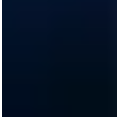
PGP 1DDAA57F2B972787
M.Sc. IT-Sicherheit mit über 5 Jahren Erfahrung in offensiver
Sicherheitsanalyse. Leitet die Durchführung von Penetrationstests
mit Spezialisierung auf Web-Applikationen, Netzwerk-Infrastruktur,
Reverse Engineering und Hardware-Sicherheit. Verantwortlich für
mehrere Responsible Disclosures.
Responsible Disclosures:
CVE-2023-0865
CVE-2025-43579
CVE-
2025-53533
OSCP+
OSCP
OSWP
OSWA
Vollständiges Profil ansehen