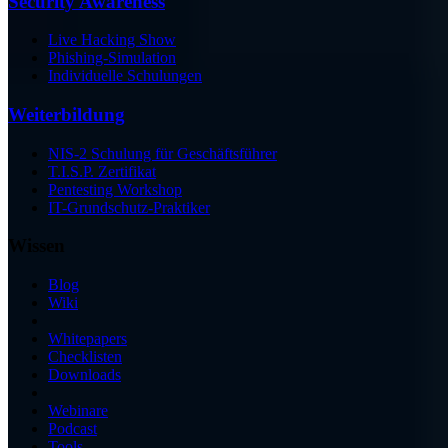
Security Awareness
Live Hacking Show
Phishing-Simulation
Individuelle Schulungen
Weiterbildung
NIS-2 Schulung für Geschäftsführer
T.I.S.P. Zertifikat
Pentesting Workshop
IT-Grundschutz-Praktiker
Wissen
Blog
Wiki
Whitepapers
Checklisten
Downloads
Webinare
Podcast
Tools