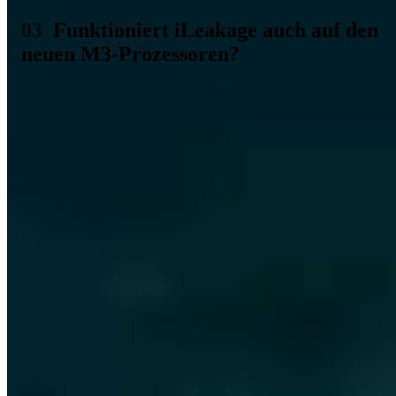
Funktioniert iLeakage auch auf den
neuen M3-Prozessoren?
Das große Problem von iLeakage ist, dass Apple das Problem
anscheinend nicht so richtig in den Griff bekommt. Nicht nur, dass
die Lücke schon seit über einem Jahr gemeldet wurde und
inzwischen auch eine entsprechende Option in Safari (Swap
Processes on Cross-Site Window Open) erhalten hat, sie bleibt auch
weiterhin bestehen. Das zeigt die Website von iLeakage immer
wieder deutlich.
Dort zu sehen ist ein MacBook Pro mit dem neuen Apple M3-Chip
und MacOS in Version 14.1.1 sowie dem neuen Safari 17.1. In der
Demo wird das Facebook-Passwort der Zielperson wiederhergestellt
sowie das Token für die Zwei-Faktor-Authentifizierung (2FA) über
Google Messages ausgelesen. Der Angriff gelingt also weiterhin
selbst auf neuster Hard- und Software, was ein schwerwiegendes
Problem darstellt, wie wir finden.
Apple hat Safari also mit einem Update und einer entsprechenden
Funktion versehen, doch das war wohl nicht weitreichend genug.
Die Schwachstelle in der Apple Silicon CPU bleibt, wie es scheint,
weiterhin bestehen und es wirkt fast so, als könne diese auch gar