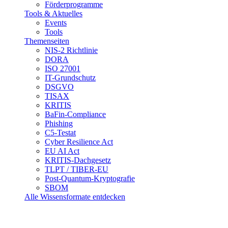
Förderprogramme
Tools & Aktuelles
Events
Tools
Themenseiten
NIS-2 Richtlinie
DORA
ISO 27001
IT-Grundschutz
DSGVO
TISAX
KRITIS
BaFin-Compliance
Phishing
C5-Testat
Cyber Resilience Act
EU AI Act
KRITIS-Dachgesetz
TLPT / TIBER-EU
Post-Quantum-Kryptografie
SBOM
Alle Wissensformate entdecken