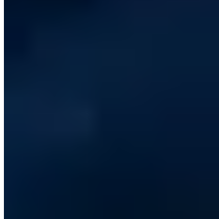
6 Min. Lesezeit
OSCP+
OSCP
OSWP
OSWA
TL;DR
iLeakage, entwickelt von Forschern der Ruhr-Universität Bochum,
des Georgia Institute of Technology und der University of
Michigan, ermöglicht Seitenkanalangriffe via Safari auf allen Apple-
Silicon-CPUs - sechs Jahre nach Bekanntwerden von Spectre und
Meltdown. Angreifer öffnen per JavaScript und `window.open` ein
neüs Fenster, das Safari im selben Prozess wie das Hauptfenster
ausführt, und lesen darüber Zugangsdaten, Passwort-Manager-
Inhalte und Kreditkartendaten aus. Der Angriff hinterlässt keine
Spuren. Apples eingebautes Side Channel Hardening unter macOS