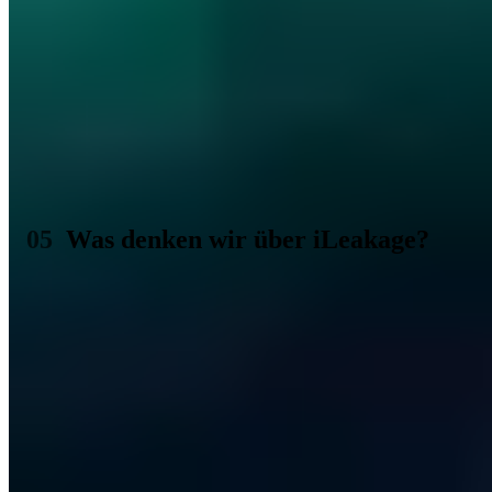
Dass selbst eine Zwei-Faktor-Authentifizierung und starke
Passwörter nicht helfen, wenn Angreifer via iLeakage einen
umfangreichen Zugang haben, sollte inzwischen mehr als deutlich
geworden sein. Doch wie können sich iPhone-Nutzer denn dann
schützen? Am besten nicht auf verdächtige Links klicken, sich
öffnende Fenster sofort wieder schließen oder Safari-Erweiterungen
wie StopTheMadness installieren, die den Javascript-Befehl
»window.open« im Browser vollständig untersagen und das Öffnen
von neuen Fenstern auf diese Weise verhindern können.
Was denken wir über iLeakage?
Es ist überaus besorgniserregend, wenn auch heute noch derartig
große Sicherheitslücken in Systemen wie iOS und MacOS gefunden
werden. Dabei ist Safari bereits ein sehr sicherheitsbewusster
Browser, der Wert auf die Privatsphäre legt. Anders als
beispielsweise Google Chrome, hinter dem Google steht, also ein
Unternehmen, welches mit den Daten seiner Nutzer Geld verdient.
Das ist bei Apple anders.
Zudem hat Apple zuletzt einen noch stärkeren Fokus auf die
Sicherheit und Privatsphäre der eigenen Software gelegt. Mit dem
Lockdown Mode (auf Deutsch »Blockierungsmodus«) zum