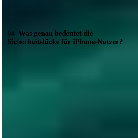
nicht so schnell geschlossen werden. Wäre es möglich, wäre dies
mit dem neusten M3 Prozessor des Unternehmens nämlich
vermutlich schon geschehen. Dort konnte sie aber von dem Team
hinter iLeakage abermals erfolgreich ausgenutzt werden.
Was genau bedeutet die
Sicherheitslücke für iPhone-Nutzer?
Für Nutzer eines iPhones hat iLeakage weitreichende Folgen, über
die sich Anwender auch durchaus bewusst sein sollten. In der
Theorie kann ein Angriff auf sie stattfinden, was zu einem Verlust
vieler persönlicher Daten führt. Sind Social Media Accounts erst
einmal übernommen, ergeben sich zudem weitere
Angriffsmöglichkeiten, Zugang zu weiteren Logins und so weiter
und sofort. iLeakage ist in diesem Fall wirklich sehr gefährlich und
bietet Angreifern viel Potenzial, besonders großen Schaden
anzurichten.
Nutzer eines iPhones müssen sich daher unbedingt absichern. iOS-
Geräte sollten dabei möglichst auf dem aktuellsten Stand gehalten
werden. Das bedeutet, dass regelmäßig neue Updates installiert und
somit Sicherheitslücken, die von iLeakage verwendet werden,
geschlossen werden könnten. Zumindest, wenn Apple sich dem
Thema denn endlich mal ernsthaft widmet.