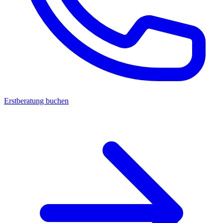
Erstberatung buchen