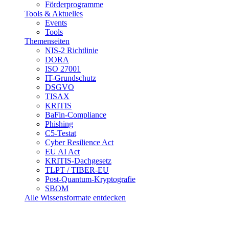
Förderprogramme
Tools & Aktuelles
Events
Tools
Themenseiten
NIS-2 Richtlinie
DORA
ISO 27001
IT-Grundschutz
DSGVO
TISAX
KRITIS
BaFin-Compliance
Phishing
C5-Testat
Cyber Resilience Act
EU AI Act
KRITIS-Dachgesetz
TLPT / TIBER-EU
Post-Quantum-Kryptografie
SBOM
Alle Wissensformate entdecken