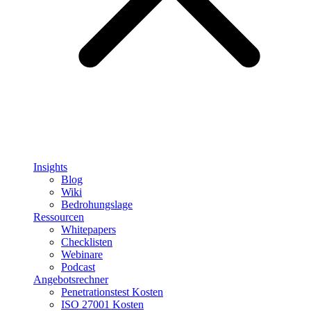
Insights
Blog
Wiki
Bedrohungslage
Ressourcen
Whitepapers
Checklisten
Webinare
Podcast
Angebotsrechner
Penetrationstest Kosten
ISO 27001 Kosten