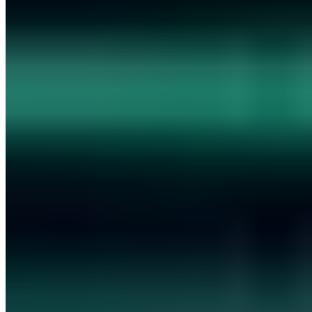
Hunderte IT-Entscheider lesen bereits mit
S7 - Club der Souveränen
Alle 14 Tage freitags aus erster Hand: wie wir uns von US-Cloud-
Anbietern unabhängig machen und unseren hochsicheren
Informationsverbund aufbauen und betreiben - mit den
Entscheidungen und Werkzeugen dahinter.
Versand als Klartext-E-Mail - Kein Tracking -
Alle Ausgaben im
Archiv
Geschäftliche E-Mail-Adresse
Dem Club beitreten
Alle 14 Tage freitags - Kein Spam - Jederzeit abbestellbar
Ich stimme der Verarbeitung meiner E-Mail zum Newsletter-
Versand zu. Widerruf jederzeit möglich.
Datenschutz
·
Digitale Sicherheit. Für Mensch & Maschine.