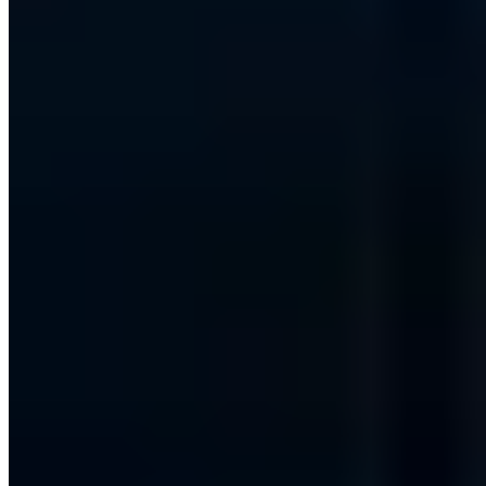
Kostenlose Erstberatung
Lassen Sie Ihre IT-Sicherheit von zertifizierten Experten bewerten.
Jetzt Termin buchen
30 Min. · Kostenlos · Unverbindlich
Inhalt
Mukashi Botnetz - Ein Mirai Nachfolger ?
Bedrohung durch Mukashi
Was kann gegen das Mukashi Botnetz getan werden?
Teilen