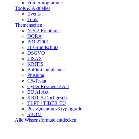
Förderprogramme
Tools & Aktuelles
Events
Tools
Themenseiten
NIS-2 Richtlinie
DORA
ISO 27001
IT-Grundschutz
DSGVO
TISAX
KRITIS
BaFin-Compliance
Phishing
C5-Testat
Cyber Resilience Act
EU AI Act
KRITIS-Dachgesetz
TLPT / TIBER-EU
Post-Quantum-Kryptografie
SBOM
Alle Wissensformate entdecken