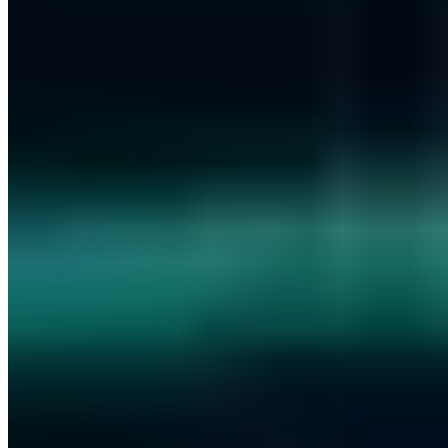
diese und andere Schwachstellen hin zu untersuchen.
Nächster Schritt
Unsere zertifizierten Sicherheitsexperten beraten Sie zu den Themen
aus diesem Artikel — unverbindlich und kostenlos.
Kostenlose Erstberatung vereinbaren
Leistungen ansehen
Kostenlos · 30 Minuten · Unverbindlich
Artikel teilen
LinkedIn
X
E-Mail
Link kopieren
Über den Autor
Vincent Heinen
Abteilungsleiter Offensive Services