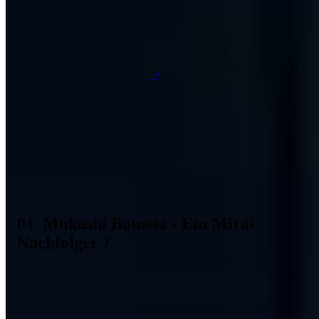
Kriminellen diese Sicherheitslücke ausnutzen, mit dem
Ziel sich ein Botnetz aus diesen Netzwerkgeräten
aufzubauen. Die ersten Sicherheitsforscher welche diese
Angriffswelle entdeckten
, konnten den ersten Angriffe
am letzten Donnerstag in ihren Netzwerk-Traffic
Analysen entdecken. Die weiteren Analysen der
Mitarbeiter bei Paloa Alto Networks zeigten schnell,
dass das Mukashi Botnetz große Ähnlichkeit zu dem
bereits 2016 aktivem Mirai Botnetz hat.
Mukashi Botnetz - Ein Mirai
Nachfolger ?
Bei dem Mirai Botnetz handelt es sich um das der größte Botnetz
was bisher von Kriminellen genutzt wurde. Dieses Botnetz war
hauptsächlich im Jahr 2016 aktiv, und zielte darauf ab möglichst
viele IOT und Netzwerkgeräte zu übernehmen. Zu seiner Hochzeit