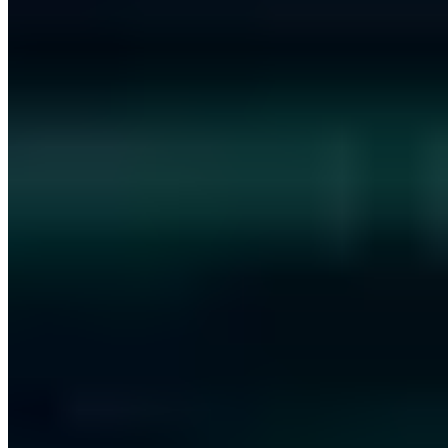
Zertifiziert
ISO 27001
ISO 9001
AZAV
Mehr zum Thema
Weitere Artikel aus Offensive Security
Offensive Security
Pikabot: Der Trojaner, der unbemerkt zuschlägt!
Vincent Heinen
·
5 Min.
Offensive Security
Das Ende des Mozi Botnets: Kill-Switch legt größtes
IoT-Botnetz lahm