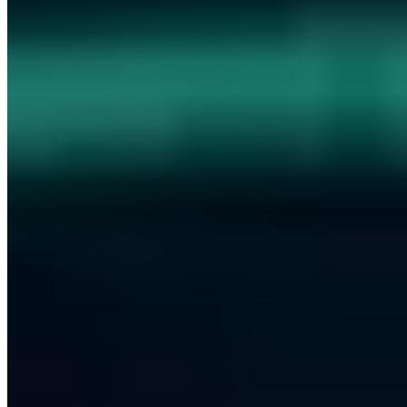
mit Spezialisierung auf Web-Applikationen, Netzwerk-Infrastruktur,
Reverse Engineering und Hardware-Sicherheit. Verantwortlich für
mehrere Responsible Disclosures.
Responsible Disclosures:
CVE-2023-0865
CVE-2025-43579
CVE-
2025-53533
OSCP+
OSCP
OSWP
OSWA
Vollständiges Profil ansehen