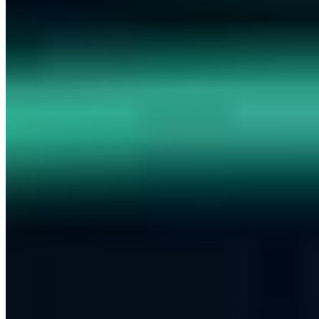
Vincent Heinen
·
8 Min.
Offensive Security
Zero Day Exploits: Was ist das?
Vincent Heinen
·
6 Min.