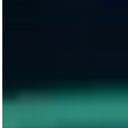
heinen@a7.de