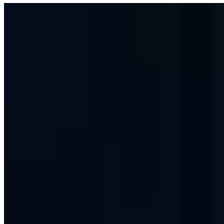
Offensive Security
Mukashi Botnetz nutzt angreifbare Zyxel
Hardware
Das Mukashi Botnetz nutzt Sicherheitslücken in Zyxel Routern aus.
Drohen uns damit wieder große Angriffswellen wie bei Mirai?
Vincent Heinen
Abteilungsleiter Offensive Services
|
6. April 2020
Aktualisiert: 20. September 2024
|