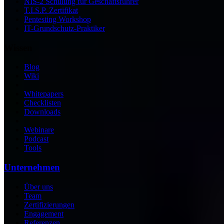
NIS-2 Schulung für Geschäftsführer
T.I.S.P. Zertifikat
Pentesting Workshop
IT-Grundschutz-Praktiker
Wissen
Blog
Wiki
Whitepapers
Checklisten
Downloads
Webinare
Podcast
Tools
Unternehmen
Über uns
Team
Zertifizierungen
Engagement
Referenzen