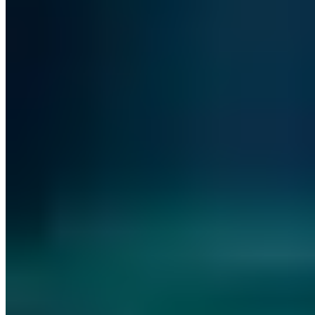
sich in eigenen Anwendungen oder aber sie gelangen durch die
Nutzung von externer Software in das jeweilige Netzwerk. In jedem
Fall ist ein Zero Day Exploit nicht so selten, wie viele Unternehmer
immer noch glauben. Wichtig ist daher auf Angriffe vorbereitet zu
sein und die eigenen Systeme regelmäßig zu testen und umfangreich
zu analysieren.
Aktuelle Warnungen bezüglich der Zero Day Exploits sollten in der
IT bekannt sein und neue Patches sofort installiert werden. Falls dies
nicht möglich ist, stimmt etwas mit dem eigenen IT-System nicht,
denn Aktualisierungen sind heutzutage wichtiger denn je geworden.
Zudem hilft es immer auch externe Sicherheitsexperten zu befragen,
die die eigene IT-Infrastruktur unter die Lupe nehmen. Ein
geschulter Blick von außen ist oft genau das, was Unternehmen
fehlt. Sprechen Sie uns also gerne an.
Nächster Schritt
Unsere zertifizierten Sicherheitsexperten beraten Sie zu den Themen
aus diesem Artikel — unverbindlich und kostenlos.
Kostenlose Erstberatung vereinbaren
Leistungen ansehen
Kostenlos · 30 Minuten · Unverbindlich