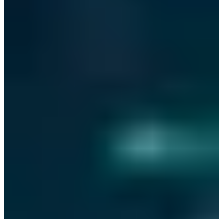
PGP 1DDAA57F2B972787
M.Sc. IT-Sicherheit mit über 5 Jahren Erfahrung in offensiver
Sicherheitsanalyse. Leitet die Durchführung von Penetrationstests
mit Spezialisierung auf Web-Applikationen, Netzwerk-Infrastruktur,
Reverse Engineering und Hardware-Sicherheit. Verantwortlich für
mehrere Responsible Disclosures.
Responsible Disclosures:
CVE-2023-0865
CVE-2025-43579
CVE-
2025-53533
OSCP+
OSCP
OSWP
OSWA
Vollständiges Profil ansehen