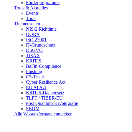
Förderprogramme
Tools & Aktuelles
Events
Tools
Themenseiten
NIS-2 Richtlinie
DORA
ISO 27001
IT-Grundschutz
DSGVO
TISAX
KRITIS
BaFin-Compliance
Phishing
C5-Testat
Cyber Resilience Act
EU AI Act
KRITIS-Dachgesetz
TLPT / TIBER-EU
Post-Quantum-Kryptografie
SBOM
Alle Wissensformate entdecken