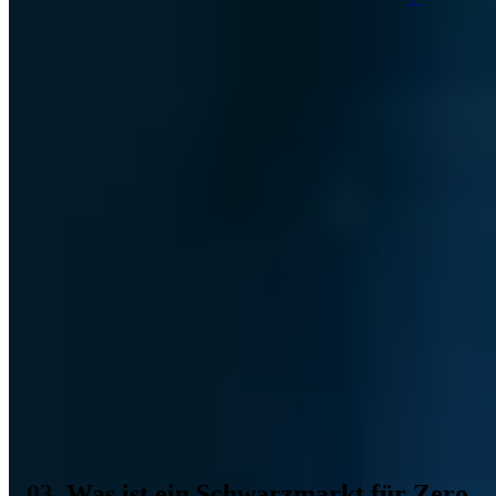
Zugang verschaffen und unbemerkt weitere Software einschleusen.
Auf diese Weise lassen sich IT-Systeme nahezu unbemerkt
infiltrieren.
Ein weiterer Punkt, der die Sicherheitslücken so wertvoll werden
lässt, ist der Handel mit ihnen. In Hackerforen und der Szene besteht
ein großer und wertvoller Markt für derartige Schwachstellen. Selbst
entsprechende Organisationen oder sogar Regierungen haben ein
enormes Interesse daran, von solchen Zero Day Exploits zu
erfahren.
Prinzipiell ist ein Zero Day Exploit so etwas wie der nachgemachte
Zweitschlüssel zu einer verschlossenen Tresortür. Solange Sie die
Bank nicht beim Hineingehen erwischt, können Sie die Tür so lange
nutzen wie Sie wollen. Demnach können Sie auch so viele
Wertgegenstände mitnehmen, wie sie tragen können. Schließlich
ahnt niemand, dass Sie einen Zweitschlüssel besitzen oder rechnet
auch nur damit, dass ein derartiger existiert.
Ein Fehler ist aufgetreten
Bitte laden Sie die Seite neu oder kontaktieren Sie uns unter
kontakt@a7.de
.
Was ist ein Schwarzmarkt für Zero