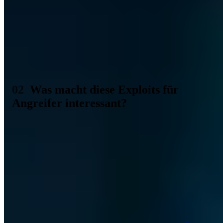
Für Unternehmen sind diese Schwachstellen deshalb so
problematisch, weil es im Grunde keinerlei Schutz gegen sie gibt.
Hacker können sie ausnutzen, um Malware einzuschleusen,
Systeme zu übernehmen oder Daten zu stehlen. Unternehmen
können sich hingegen nicht aktiv wehren, weil sie nicht wissen, wie
die Angreifer Zugriff erlangen. Zero Day Exploits sind unbekannt
und bis sich dies ändert, werden die Sicherheitslücken nach
Möglichkeit entsprechend stark ausgenutzt.
Was macht diese Exploits für
Angreifer interessant?
Wie bereits erwähnt, sind Zero Day Exploits in erster Linie deshalb
so interessant für Angreifer und Hacker, weil sie der IT bisweilen
noch unbekannt sind. Es gibt keinen Patch, der die Lücke schleißt
und oft auch noch nicht einmal einen passenden Workaround, um
Angreifer effektiv abzuwehren. Allein dadurch werden diese
Schwachstellen schon enorm wertvoll für bösartige Akteure.
Ohne Schutz gibt es also auch keine Abwehr. Hacker brauchen bei
den Schwachstellen demnach nicht befürchten, dass interne
Sicherheitsmaßnahmen den Angriff erkennen oder gar vereiteln.
Viel besser noch, denn durch den Zero Day Exploit können sich
Angreifer im besten Fall über einen sehr
langen Zeitraum
hinweg