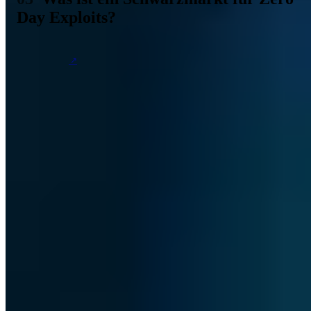
Day Exploits?
Wie schon erwähnt, besteht für Zero Day Exploits ein relativ
großer
Schwarzmarkt
. Es gibt kaum Sicherheitslücken, die derart begehrt
sind wie diese und auch keine, die entsprechend hoch gehandelt
werden. Dabei sind es nicht einmal die Hacker oder Hackergruppen,
die hier besonders aktiv sind, sondern eher Regierungen und Firmen
von Spionagesoftware, die solche Leaks für ihre Zwecke benötigen
und daher hohe Summen für die Entdeckung zahlen.
Doch wie das bei einem Schwarzmarkt nun einmal so ist, gewährt
uns auch der Schwarzmarkt für Zero Day Exploits keine genaueren
Einblicke. Fakt ist nur, dass Zero Day Exploits verkauft werden, wie
auch alle anderen Sicherheitslücken oder Schwachstellen ihren
Markt haben. Doch genau wie beim Verkauf erbeuteter Datensätze,
schweigen sich die Verkäufer und Kunden natürlich über den Preis
oder etwaige weitere Bedingungen aus.
Der Schwarzmarkt für Schwachstellen ist also ein
Untergrundhandel, der in Hackerforen und unter der Hand existiert.
Kriminelle kaufen und verkaufen die Informationen der
Schwachstellen an Dritte. Die wiederum haben ein Interesse daran,
da sie sich auf diese Weise Zugang zu den Geräten oder Services
verschaffen können.