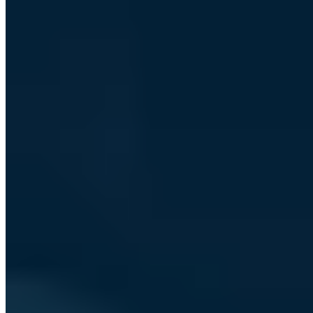
Hunderte IT-Entscheider lesen bereits mit
S7 - Club der Souveränen
Alle 14 Tage freitags aus erster Hand: wie wir uns von US-Cloud-
Anbietern unabhängig machen und unseren hochsicheren
Informationsverbund aufbauen und betreiben - mit den