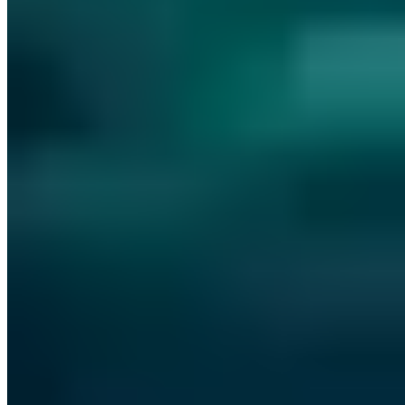
Artikel teilen
LinkedIn
X
E-Mail
Link kopieren
Über den Autor
Vincent Heinen
Abteilungsleiter Offensive Services