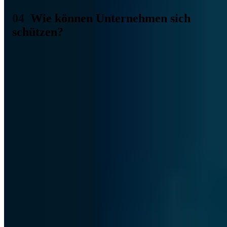
Wie können Unternehmen sich
schützen?
Eigentlich gar nicht. Die Schwachstellen heißen so, weil es sich um
unbekannte und weiterhin existierende Sicherheitslücken handelt.
Unternehmen müssten diese von Anfang an vermeiden, denn vor
einem Zero Day Exploit als solchen kann sich niemand effektiv
schützen. Vor Sicherheitslücken allerdings auch nicht, da diese
während einer Entwicklung nun einmal zwangsläufig auftreten. Es
geht vielmehr um die Prozesse im Unternehmen, die einen
entsprechenden Schutz durchsetzen, indem schnell auf derartige
Sicherheitsvorfälle reagiert wird.
Schützen können sich Unternehmen lediglich vor Schwachstellen in
Software von Drittanbietern. Zum Beispiel, wenn Office-
Anwendungen oder Tools im Einsatz sind. Hier hilft es, mit Updates
nicht lange zu warten, sondern immer die neusten Aktualisierungen
zu installieren. Firewalls im Unternehmen sorgen zudem dafür, dass
unbefugter Netzwerkzugriff schnellstmöglich blockiert wird und
Angriffe von außen entsprechend erkannt und gestoppt werden.
Falls so etwas nicht möglich ist, sollten diese dem IT-
Sicherheitsbeauftragten zumindest zeitnah auffallen, bevor sie einen
echten Schaden verursachen können.