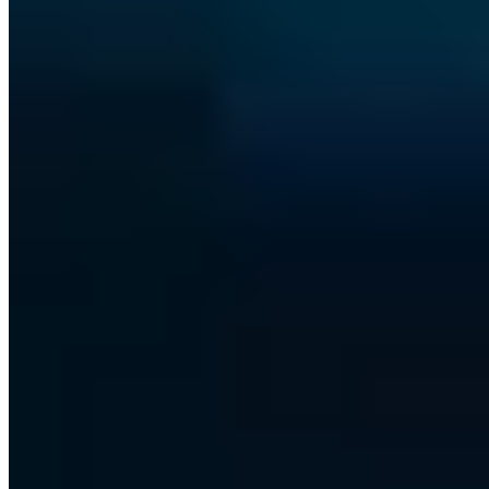
6 Min. Lesezeit
OSCP+
OSCP
OSWP
OSWA
TL;DR
Zero-Day-Exploits werden aktiv ausgenutzt, bevor Entwickler einen
Patch bereitstellen können - Unternehmen haben buchstäblich null
Tage Reaktionszeit. Angreifer schätzen diese Schwachstellen vor
allem deshalb, weil keine Sicherheitssoftware sie erkennt und weil
sie im Schnitt sieben Jahre lang unentdeckt nutzbar bleiben. Wer
Zugang hat, kann Malware einschleusen, Systeme übernehmen und
Daten stehlen - ohne dass die betroffene Organisation den
Angriffsweg versteht. Neben kriminellen Hackern kaufen auch
Regierungen und Spionagesoftware-Anbieter solche Lücken auf
Schwarzmärkten. Schutz bieten nur indirekte Maßnahmen: