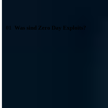
Bevor wir uns mit den möglichen Schutzmaßnahmen für
Sicherheitslücken, den Schwarzmärkten und allgemeinen Tipps und
Tricks beschäftigen, sollten wir zunächst einmal die Definition selbst
klären. Was genau ist ein Zero Day Exploit denn nun genau und
was bedeutet der Begriff?
Was sind Zero Day Exploits?
Als Zero Day Exploits werden für gewöhnlich massive
Sicherheitslücken und Schwachstellen bezeichnet, die bereits
ausgenutzt werden, noch bevor die Entwickler einen
entsprechenden Patch oder Fix bereitstellen konnten. Die null Tage
(Zero Day) beziehen sich dabei auf die Entdeckung und das
Bekanntwerden der Sicherheitslücke. Es gibt also null Tage Zeit und
der Tag der Entdeckung ist derselbe Tag, an dem die
Sicherheitslücke bereits aktiv von Angreifern ausgenutzt wird.
Zero Day Exploits sind dabei extrem gefährlich und stellen ein
unglaublich hohes Sicherheitsrisiko dar. Das liegt an den erwähnten
null Tagen, denn genau genommen stehen die verantwortlichen
Entwickler sofort unter Druck ein entsprechendes Sicherheitsupdate
zu veröffentlichen. Zero Day meint also in erster Linie, dass etwas
ohne Vorwarnung passiert, sofort präsent ist und infolgedessen
augenblicklich gehandelt werden muss.