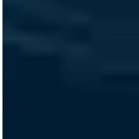
Entscheidungen und Werkzeugen dahinter.
Versand als Klartext-E-Mail - Kein Tracking -
Alle Ausgaben im
Archiv
Geschäftliche E-Mail-Adresse
Dem Club beitreten
Alle 14 Tage freitags - Kein Spam - Jederzeit abbestellbar
Ich stimme der Verarbeitung meiner E-Mail zum Newsletter-
Versand zu. Widerruf jederzeit möglich.
Datenschutz
·
Digitale Sicherheit. Für Mensch & Maschine.