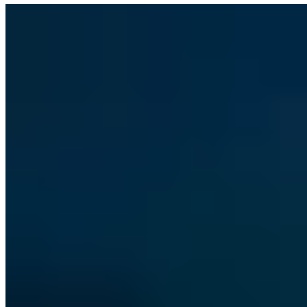
Offensive Security
Zero Day Exploits: Was ist das?
Plötzlich gehackt und niemand weiß warum? Vielleicht war es ein
Zero Day Exploit, eine unbekannte Sicherheitslücke.
Vincent Heinen
Abteilungsleiter Offensive Services
|
31. Oktober 2023
Aktualisiert: 25. Juni 2024
|