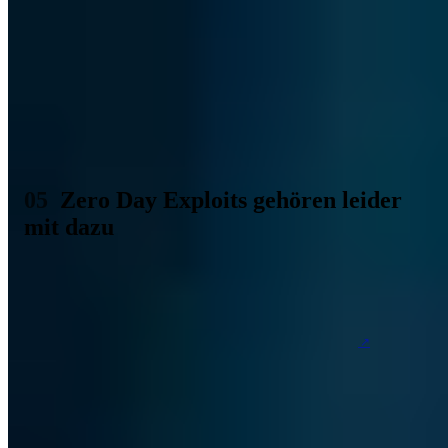
Security Awareness im eigenen Unternehmen und bei den
Mitarbeitern ist ebenfalls essenziell wichtig. Fällt den Angestellten
etwas auf, was nicht korrekt läuft, kann dies ein Anzeichen für
gerade stattfindende Angriffe sein. Doch solch ein Bewusstsein zu
erzeugen, ist gar nicht so einfach. Regelmäßige Penetrationstests,
strenge Sicherheitsrichtlinien und ein hoher Grad an Fachwissen,
unterstützen somit ebenfalls dabei, die Gefahr von und vor Zero
Day Exploits zumindest weitgehend einzuschränken.
Zero Day Exploits gehören leider
mit dazu
Das Problem ist am Ende, dass Software eben nie zu einhundert
Prozent sicher sein kann. Entwickler bekommen nicht immer genug
Zeit, um jede Codezeile zu prüfen und selbst wenn, würden sich
Schwachstellen einfach nicht gänzlich vermeiden lassen. Wo es
Sicherheitsmaßnahmen gibt, sind auch immer
Angreifer
, die alles
daran setzen selbige erfolgreich zu umgehen. Die sind mitunter
professionell aufgestellt und noch dazu äußerst kreativ beim
Umgehen der eingesetzten Mittel.
Wenn Unternehmen also glauben, dass Zero Day Exploits sie nicht
betreffen, agieren sie naiv. Entweder die Schwachstellen befinden