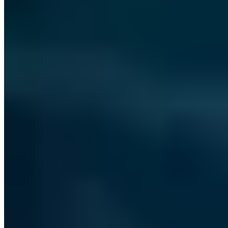
heinen@a7.de