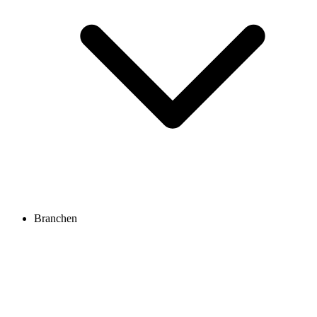
Branchen