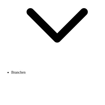
Branchen