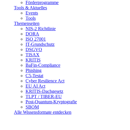
Förderprogramme
Tools & Aktuelles
Events
Tools
Themenseiten
NIS-2 Richtlinie
DORA
ISO 27001
IT-Grundschutz
DSGVO
TISAX
KRITIS
BaFin-Compliance
Phishing
C5-Testat
Cyber Resilience Act
EU AI Act
KRITIS-Dachgesetz
TLPT / TIBER-EU
Post-Quantum-Kryptografie
SBOM
Alle Wissensformate entdecken