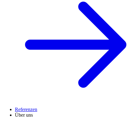
Referenzen
Über uns