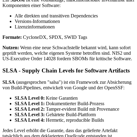
Komponenten einer Software:
Alle direkten und transitiven Dependencies
Versions-Informationen
Lizenzinformationen
Formate:
CycloneDX, SPDX, SWID Tags
Nutzen:
Wenn eine neue Schwachstelle bekannt wird, kann sofort
geprüft werden, welche eigenen Systeme betroffen sind. NIS2 und
US-Executive Order 14028 fordern SBOMs für kritische Software.
SLSA - Supply Chain Levels for Software Artifacts
SLSA
(ausgesprochen "salsa") ist ein Framework zur Absicherung
von Build-Pipelines, entwickelt von Google und der OpenSSF:
SLSA Level 0:
Keine Garantien
SLSA Level 1:
Dokumentierter Build-Prozess
SLSA Level 2:
Tamper-evident Build mit Provenance
SLSA Level 3:
Gehärtete Build-Plattform
SLSA Level 4:
Hermetic, reproducible Builds
Jedes Level erhöht die Garantie, dass das gelieferte Artefakt
tatsächlich aus dem deklarierten Quellcode entstanden ist.