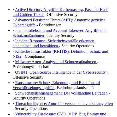
‣
Active Directory Angriffe: Kerberoasting, Pass-the-Hash
und Golden Ticket
- Offensive Security
‣
Advanced Persistent Threat (APT): Anatomie gezielter
Cyberangriffe
- Bedrohungen
‣
Identitätsdiebstahl und Account Takeover: Angriffe und
Schutzmaßnahmen
- Identity Security
‣
Incident Response: Sicherheitsvorfälle erkennen,
eindämmen und bewältigen
- Security Operations
‣
Kritische Infrastruktur (KRITIS): Definition, Schutz und
NIS2
- Compliance
‣
Malware: Arten, Analyse und Schutzmaßnahmen
-
Bedrohungslandschaft
‣
OSINT: Open Source Intelligence in der Cybersecurity
-
Offensive Security
‣
Ransomware: Schutz, Erkennung und Reaktion auf
Verschlüsselungsangriffe
- Bedrohungslandschaft
‣
Schwachstellenmanagement: Der vollständige Leitfaden
-
Security Operations
‣
Threat Intelligence: Angreifer verstehen bevor sie angreifen
- Security Operations
‣
Vulnerability Disclosure: CVD, VDP, Bug Bounty und