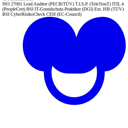
ISO 27001 Lead Auditor (PECB/TÜV)
T.I.S.P. (TeleTrusT)
ITIL 4
(PeopleCert)
BSI IT-Grundschutz-Praktiker (DGI)
Ext. ISB (TÜV)
BSI CyberRisikoCheck
CEH (EC-Council)