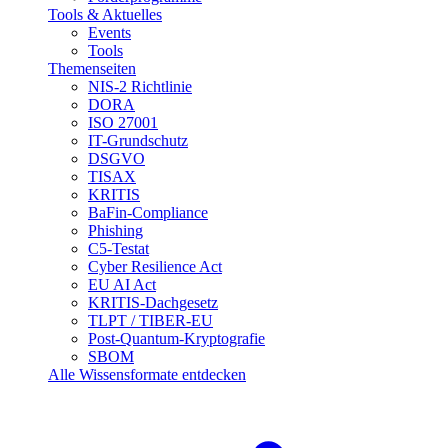
Tools & Aktuelles
Events
Tools
Themenseiten
NIS-2 Richtlinie
DORA
ISO 27001
IT-Grundschutz
DSGVO
TISAX
KRITIS
BaFin-Compliance
Phishing
C5-Testat
Cyber Resilience Act
EU AI Act
KRITIS-Dachgesetz
TLPT / TIBER-EU
Post-Quantum-Kryptografie
SBOM
Alle Wissensformate entdecken