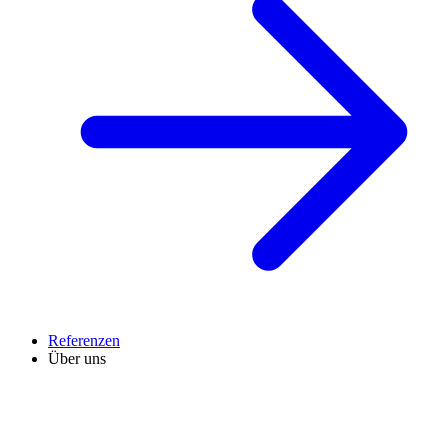
Referenzen
Über uns