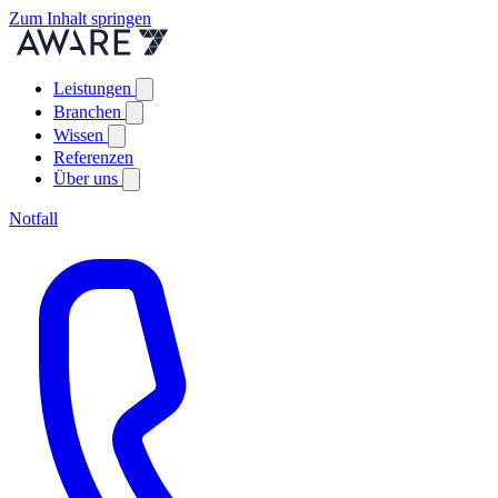
Zum Inhalt springen
Leistungen
Branchen
Wissen
Referenzen
Über uns
Notfall