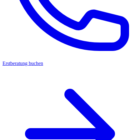
Erstberatung buchen