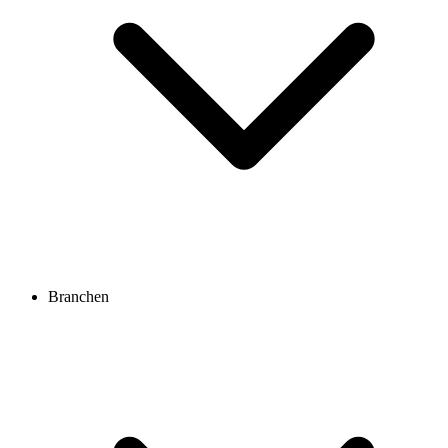
Branchen