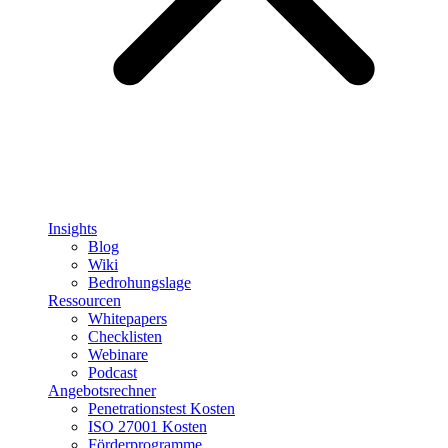
Insights
Blog
Wiki
Bedrohungslage
Ressourcen
Whitepapers
Checklisten
Webinare
Podcast
Angebotsrechner
Penetrationstest Kosten
ISO 27001 Kosten
Förderprogramme