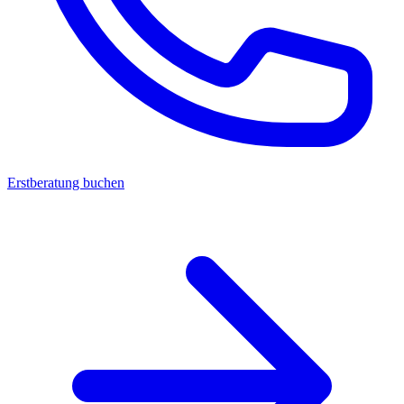
Erstberatung buchen