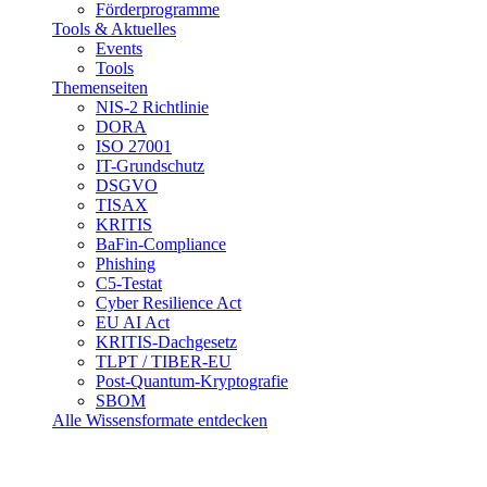
Förderprogramme
Tools & Aktuelles
Events
Tools
Themenseiten
NIS-2 Richtlinie
DORA
ISO 27001
IT-Grundschutz
DSGVO
TISAX
KRITIS
BaFin-Compliance
Phishing
C5-Testat
Cyber Resilience Act
EU AI Act
KRITIS-Dachgesetz
TLPT / TIBER-EU
Post-Quantum-Kryptografie
SBOM
Alle Wissensformate entdecken