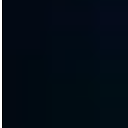
Jetzt Termin buchen
30 Min. · Kostenlos · Unverbindlich
Inhalt
Betrug im Internet erkennen
Teilen