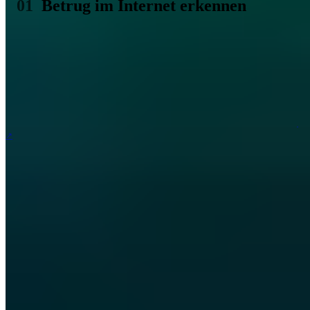
Betrug im Internet erkennen
Betrug im Internet gehört heute zum Alltag, leider. Unzählige
Menschen fallen Tag für Tag dubiosen Machenschaften zum Opfer.
Und oft denken wir: Das wäre mir nicht passiert, schließlich kennt
man die Masche doch. Das denken Sie jetzt. Sie sind ja hoffentlich
noch nicht Opfer eines Betrügers geworden. Aber niemand ist sicher
vor den Tricks der Netz-Betrüger. Ihre Maschen werden immer
ausgefeilter - und lassen sich nicht mehr so leicht erkennen. Nicht
mehr so leicht heißt aber nicht, dass es nicht trotzdem
Warnzeichen
gibt, die auf einen Internet Betrug hinweisen. Wir haben die zehn
wichtigsten für Sie zusammengefasst. Wenn Sie die folgenden
Anzeichen erkennen, sollten Sie gewarnt sein:
Handlungsaufruf:
Handeln Sie jetzt, oder das Angebot
verfällt. Wer auf einen Betrug aus ist, hat keine Zeit zu
verlieren. Er ist sicher, dass Sie nicht noch einmal auf seine
Website kommen. Warum auch, schließlich hat er ja keine
echten Produkte zu verkaufen - und schon gar kein
tragfähiges Geschäftsmodell. Das einzige Ziel lautet: So
schnell wie möglich Besuchern der Website Geld und Daten
aus der Tasche ziehen. Also: Werden sie stutzig, wenn Sie
jemand zu übereilten Handlungen auffordert.
Plötzliche Verknappung:
Handeln Sie jetzt oder alles ist
ausverkauft. Diese Masche funktioniert so ähnlich wie die