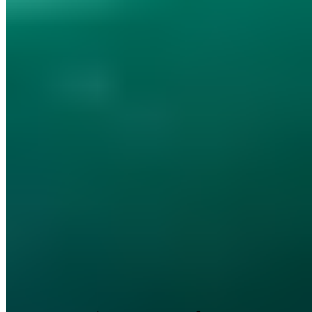
garantierte Gewinne, sofortige Abfrage persönlicher Daten oder
auffällig viele Rechtschreibfehler im Seitentext stößt, sollte die Seite
unverzüglich schließen. Kriminelle haben kein tragfähiges
Geschäftsmodell und kein echtes Produkt - ihr einziges Ziel ist, Geld
oder Zugangsdaten so schnell wie möglich abzugreifen.
Diese Zusammenfassung wurde KI-gestützt erstellt (EU AI Act Art.
50).
Inhaltsverzeichnis (1 Abschnitte)
Es ist wichtig einen Betrug im Internet erkennen zu
können, denn Kriminelle können hinter jedem Link
lauern. Ob es dubiose Angebote auf
Verkaufsplattformen sind, oder der technische Support
der Ihr Konto verifizieren möchte. Wir erläutern heute
10 Anzeichen mit denen Sie einen Betrug im Internet
erkennen können!