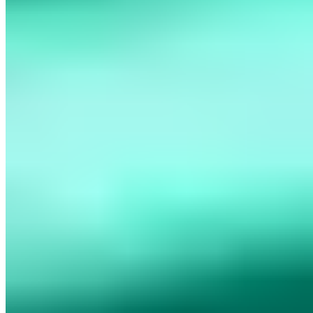
5 Min. Lesezeit
ISO 27001 Lead Auditor (PECB/TÜV)
T.I.S.P. (TeleTrusT)
ITIL 4
(PeopleCert)
BSI IT-Grundschutz-Praktiker (DGI)
Ext. ISB (TÜV)
BSI CyberRisikoCheck
CEH (EC-Council)
TL;DR
Zehn konkrete Warnsignale helfen dabei, Internetbetrug zu
erkennen, bevor Schaden entsteht. Betrüger setzen gezielt auf
künstlichen Zeitdruck, fingierte Warenknappheit und vermeintlich
kostenlose Angebote, die plötzlich Gebühren verlangen -
Mechanismen, die zum übereilten Handeln verleiten sollen. Wer auf