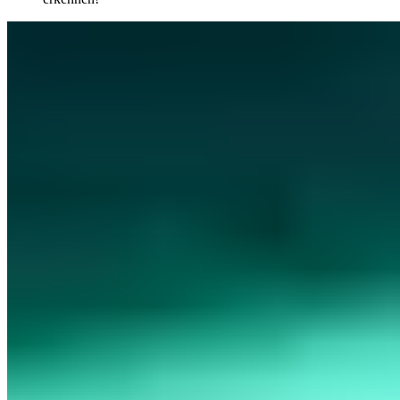
Compliance & Standards
Diese 10 Anzeichen lassen einen Betrug
im Internet erkennen!
Es ist notwendig einen Betrug im Internet erkennen zu können.
Diese 10 Anzeichen deuten auf einen Betrug hin und sollten Zweifel
erwecken.
Jan Hörnemann
Chief Operating Officer · Prokurist
|
22. Juni 2021
Aktualisiert: 12. November 2024
|