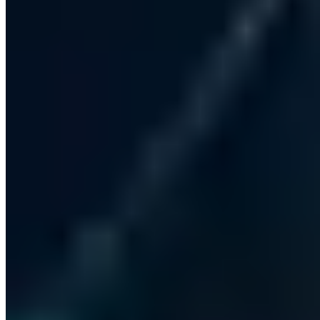
Hunderte IT-Entscheider lesen bereits mit
S7 - Club der Souveränen
Alle 14 Tage freitags aus erster Hand: wie wir uns von US-Cloud-
Anbietern unabhängig machen und unseren hochsicheren
Informationsverbund aufbauen und betreiben - mit den
Entscheidungen und Werkzeugen dahinter.
Versand als Klartext-E-Mail - Kein Tracking -
Alle Ausgaben im
Archiv