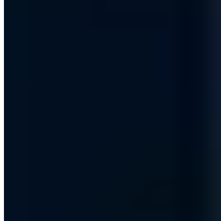
PGP A3FD64BB96C888E2
M.Sc. Internet-Sicherheit (if(is), Westfälische Hochschule). COO
und Prokurist mit Expertise in Informationssicherheitsberatung und
Security Awareness. Nachwuchsprofessor für Cyber Security an der
FOM Hochschule, CISO-Referent bei der isits AG und Promovend
am Graduierteninstitut NRW.