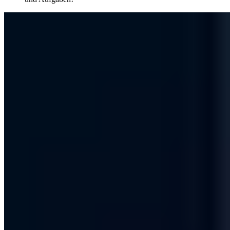
Compliance & Standards
Der Informationssicherheitsbeauftragte -
Zuständigkeiten und Aufgaben!
Der Informationssicherheitsbeauftragte ist der Ansprechpartner für
Informationssicherheit im Unternehmen. Diese Aufgaben hat er!
Jan Hörnemann
Chief Operating Officer · Prokurist
|
1. Juli 2020
Aktualisiert: 12. November 2024
|