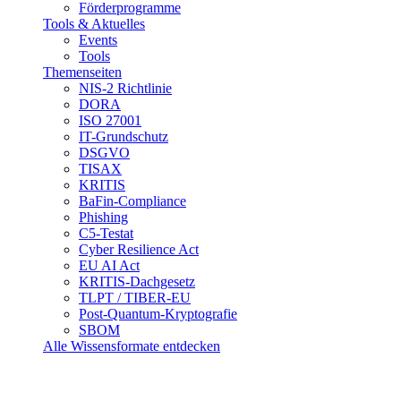
Förderprogramme
Tools & Aktuelles
Events
Tools
Themenseiten
NIS-2 Richtlinie
DORA
ISO 27001
IT-Grundschutz
DSGVO
TISAX
KRITIS
BaFin-Compliance
Phishing
C5-Testat
Cyber Resilience Act
EU AI Act
KRITIS-Dachgesetz
TLPT / TIBER-EU
Post-Quantum-Kryptografie
SBOM
Alle Wissensformate entdecken