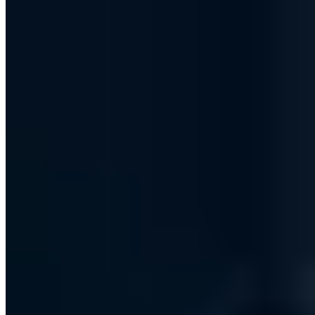
ISO 27001 Zertifizierung: Was kostet ein ISMS
wirklich?
Oskar Braun
·
9 Min.
Compliance & Standards
vCISO - Definition, Vor- und Nachteile des externen
CISO
Jan Hörnemann
·
3 Min.
Compliance & Standards
ISO 27001 vs. BSI IT-Grundschutz vs. TISAX:
Vergleich 2026
Chris Wojzechowski
·
12 Min.