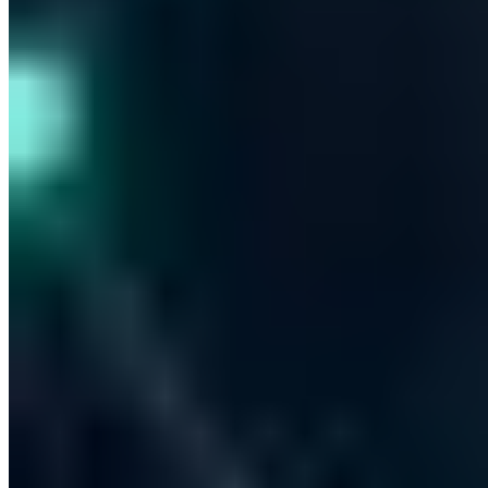
Geschäftliche E-Mail-Adresse
Dem Club beitreten
Alle 14 Tage freitags - Kein Spam - Jederzeit abbestellbar
Ich stimme der Verarbeitung meiner E-Mail zum Newsletter-
Versand zu. Widerruf jederzeit möglich.
Datenschutz
·
Digitale Sicherheit. Für Mensch & Maschine.