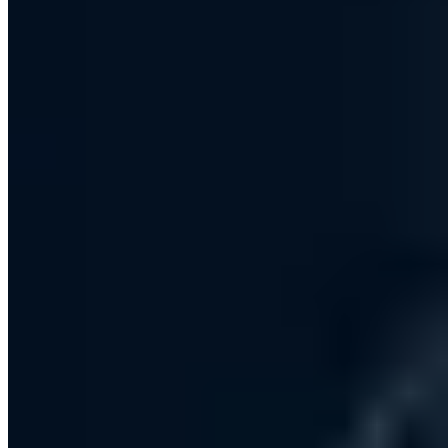
30 Min. · Kostenlos · Unverbindlich
Inhalt
Welche Aufgaben hat der Informationssicherheitsbeauftragte?
Kann es auch mehrere ISBs geben?
Gibt es auch externe Informationssicherheitsbeauftragte?
Teilen