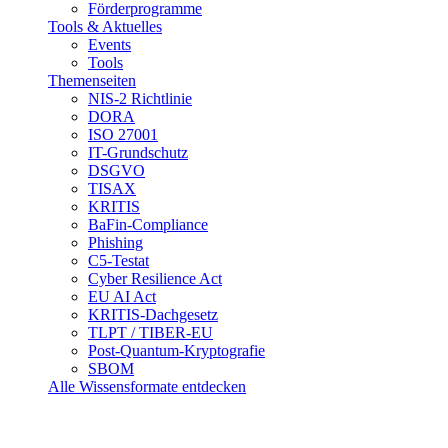
Förderprogramme
Tools & Aktuelles
Events
Tools
Themenseiten
NIS-2 Richtlinie
DORA
ISO 27001
IT-Grundschutz
DSGVO
TISAX
KRITIS
BaFin-Compliance
Phishing
C5-Testat
Cyber Resilience Act
EU AI Act
KRITIS-Dachgesetz
TLPT / TIBER-EU
Post-Quantum-Kryptografie
SBOM
Alle Wissensformate entdecken