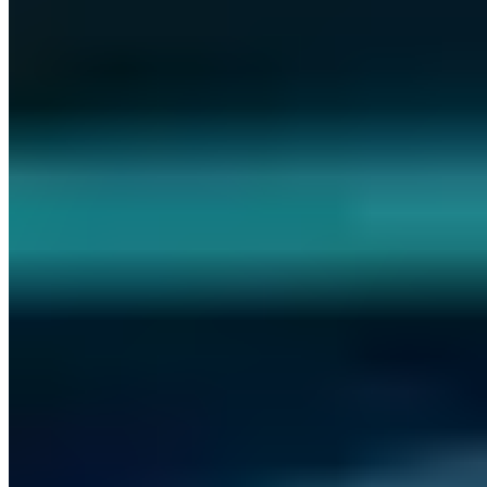
Zertifiziert
ISO 27001
ISO 9001
AZAV
Mehr zum Thema
Weitere Artikel aus Security Operations
Security Operations
DevSecOps Security Gates: SAST, DAST und SCA
in CI/CD-Pipelines
Vincent Heinen
·
12 Min.
Security Operations
Log-Management: Was protokollieren, wie
aufbewahren und auswerten
Oskar Braun
·
9 Min.
Security Operations