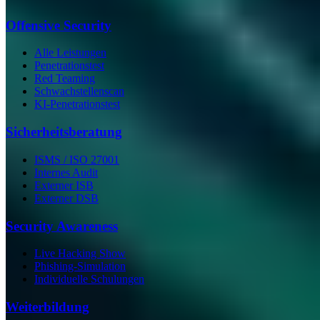
Offensive Security
Alle Leistungen
Penetrationstest
Red Teaming
Schwachstellenscan
KI-Penetrationstest
Sicherheits­beratung
ISMS / ISO 27001
Internes Audit
Externer ISB
Externer DSB
Security Awareness
Live Hacking Show
Phishing-Simulation
Individuelle Schulungen
Weiterbildung