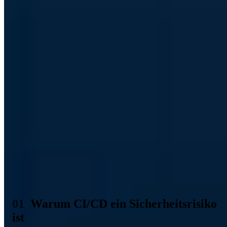
Pipeline-Konfigurationen gehören eliminiert; stattdessen holen
laufzeitgebundene Vault-Integrationen Secrets erst beim Ausführen.
Diese Zusammenfassung wurde KI-gestützt erstellt (EU AI Act Art.
50).
Inhaltsverzeichnis (5 Abschnitte)
Die CI/CD-Pipeline ist das Herzstück moderner
Softwareentwicklung - und ein attraktives Ziel für
Angreifer. Wer die Pipeline kontrolliert, kontrolliert den
Code der in Produktion geht. SolarWinds, 3CX, XZ
Utils - Supply-Chain-Angriffe über Build-Systeme sind
keine Ausnahme mehr, sondern eine etablierte
Angriffskategorie.
Warum CI/CD ein Sicherheitsrisiko
ist