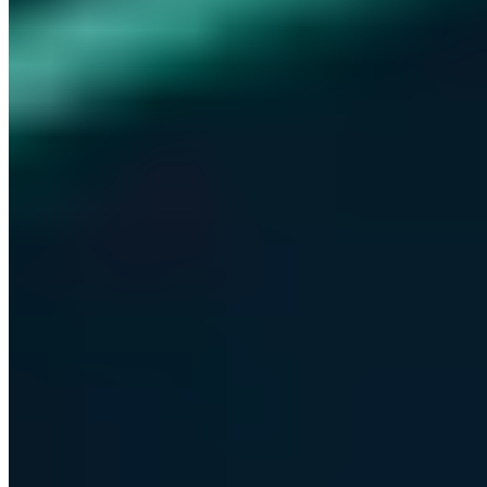
  → SBOM Generierung
  → Image Signing (Cosign)
Stage 4 - Deploy Staging (automatisch):
  → DAST (OWASP ZAP, Nuclei)
  → Integration Tests
Stage 5 - Deploy Production (manuell + Approval):
  → Nur nach Stage-4-Erfolg
  → Required Reviewer Approval
  → Canary-Deployment optional
Pipeline-Regel: JEDER Security-Gate-Fehler → Pipeline fehlg
heinen@a7.de