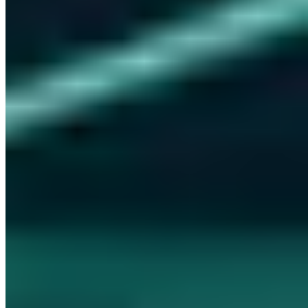
Kostenlose Erstberatung
Lassen Sie Ihre IT-Sicherheit von zertifizierten Experten bewerten.
Jetzt Termin buchen
30 Min. · Kostenlos · Unverbindlich
Inhalt
Warum CI/CD ein Sicherheitsrisiko ist
Secrets Management in Pipelines
Security Scanning in der Pipeline
Sichere GitHub Actions Konfiguration
Supply Chain Security
Teilen