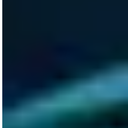
PGP 1DDAA57F2B972787
M.Sc. IT-Sicherheit mit über 5 Jahren Erfahrung in offensiver
Sicherheitsanalyse. Leitet die Durchführung von Penetrationstests
mit Spezialisierung auf Web-Applikationen, Netzwerk-Infrastruktur,
Reverse Engineering und Hardware-Sicherheit. Verantwortlich für
mehrere Responsible Disclosures.