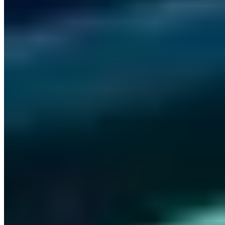
Schwachstellenmanagement in der Praxis: Von der
CVE zur Behebung
Vincent Heinen
·
8 Min.