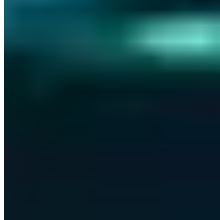
Responsible Disclosures:
CVE-2023-0865
CVE-2025-43579
CVE-
2025-53533
OSCP+
OSCP
OSWP
OSWA
Vollständiges Profil ansehen