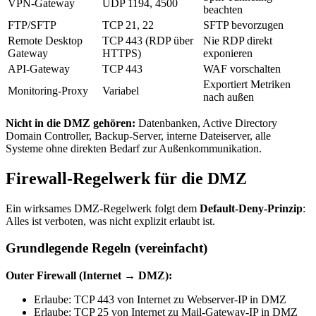
VPN-Gateway
UDP 1194, 4500
beachten
FTP/SFTP
TCP 21, 22
SFTP bevorzugen
Remote Desktop
TCP 443 (RDP über
Nie RDP direkt
Gateway
HTTPS)
exponieren
API-Gateway
TCP 443
WAF vorschalten
Exportiert Metriken
Monitoring-Proxy
Variabel
nach außen
Nicht in die DMZ gehören:
Datenbanken, Active Directory
Domain Controller, Backup-Server, interne Dateiserver, alle
Systeme ohne direkten Bedarf zur Außenkommunikation.
Firewall-Regelwerk für die DMZ
Ein wirksames DMZ-Regelwerk folgt dem
Default-Deny-Prinzip
:
Alles ist verboten, was nicht explizit erlaubt ist.
Grundlegende Regeln (vereinfacht)
Outer Firewall (Internet → DMZ):
Erlaube: TCP 443 von Internet zu Webserver-IP in DMZ
Erlaube: TCP 25 von Internet zu Mail-Gateway-IP in DMZ