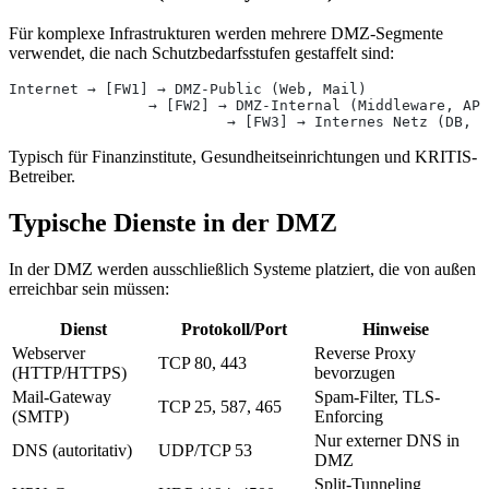
Für komplexe Infrastrukturen werden mehrere DMZ-Segmente
verwendet, die nach Schutzbedarfsstufen gestaffelt sind:
Internet → [FW1] → DMZ-Public (Web, Mail)
                → [FW2] → DMZ-Internal (Middleware, API
                         → [FW3] → Internes Netz (DB, V
Typisch für Finanzinstitute, Gesundheitseinrichtungen und KRITIS-
Betreiber.
Typische Dienste in der DMZ
In der DMZ werden ausschließlich Systeme platziert, die von außen
erreichbar sein müssen:
Dienst
Protokoll/Port
Hinweise
Webserver
Reverse Proxy
TCP 80, 443
(HTTP/HTTPS)
bevorzugen
Mail-Gateway
Spam-Filter, TLS-
TCP 25, 587, 465
(SMTP)
Enforcing
Nur externer DNS in
DNS (autoritativ)
UDP/TCP 53
DMZ
Split-Tunneling