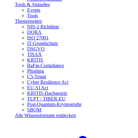
Tools & Aktuelles
Events
Tools
Themenseiten
NIS-2 Richtlinie
DORA
ISO 27001
IT-Grundschutz
DSGVO
TISAX
KRITIS
BaFin-Compliance
Phishing
C5-Testat
Cyber Resilience Act
EU AI Act
KRITIS-Dachgesetz
TLPT / TIBER-EU
Post-Quantum-Kryptografie
SBOM
Alle Wissensformate entdecken