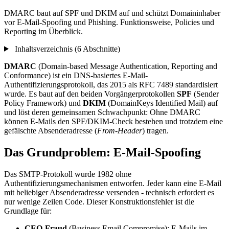
DMARC baut auf SPF und DKIM auf und schützt Domaininhaber
vor E-Mail-Spoofing und Phishing. Funktionsweise, Policies und
Reporting im Überblick.
Inhaltsverzeichnis (6 Abschnitte)
DMARC
(Domain-based Message Authentication, Reporting and
Conformance) ist ein DNS-basiertes E-Mail-
Authentifizierungsprotokoll, das 2015 als RFC 7489 standardisiert
wurde. Es baut auf den beiden Vorgängerprotokollen
SPF
(Sender
Policy Framework) und
DKIM
(DomainKeys Identified Mail) auf
und löst deren gemeinsamen Schwachpunkt: Ohne DMARC
können E-Mails den SPF/DKIM-Check bestehen und trotzdem eine
gefälschte Absenderadresse (
From-Header
) tragen.
Das Grundproblem: E-Mail-Spoofing
Das SMTP-Protokoll wurde 1982 ohne
Authentifizierungsmechanismen entworfen. Jeder kann eine E-Mail
mit beliebiger Absenderadresse versenden - technisch erfordert es
nur wenige Zeilen Code. Dieser Konstruktionsfehler ist die
Grundlage für:
CEO-Fraud
(Business Email Compromise): E-Mails im