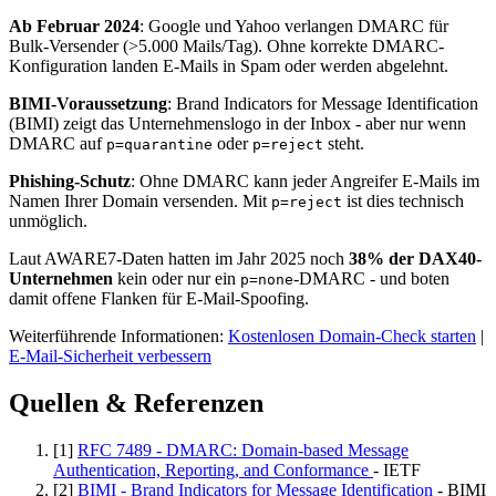
Ab Februar 2024
: Google und Yahoo verlangen DMARC für
Bulk-Versender (>5.000 Mails/Tag). Ohne korrekte DMARC-
Konfiguration landen E-Mails in Spam oder werden abgelehnt.
BIMI-Voraussetzung
: Brand Indicators for Message Identification
(BIMI) zeigt das Unternehmenslogo in der Inbox - aber nur wenn
DMARC auf
oder
steht.
p=quarantine
p=reject
Phishing-Schutz
: Ohne DMARC kann jeder Angreifer E-Mails im
Namen Ihrer Domain versenden. Mit
ist dies technisch
p=reject
unmöglich.
Laut AWARE7-Daten hatten im Jahr 2025 noch
38% der DAX40-
Unternehmen
kein oder nur ein
-DMARC - und boten
p=none
damit offene Flanken für E-Mail-Spoofing.
Weiterführende Informationen:
Kostenlosen Domain-Check starten
|
E-Mail-Sicherheit verbessern
Quellen & Referenzen
[1]
RFC 7489 - DMARC: Domain-based Message
Authentication, Reporting, and Conformance
- IETF
[2]
BIMI - Brand Indicators for Message Identification
- BIMI