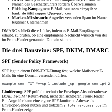
Namen des Geschäftsführers fordern Überweisungen
Phishing-Kampagnen
: E-Mails von
security@ihre-
oder
bank.de
support@paypal.com
Marken-Missbrauch
: Angreifer versenden Spam im Namen
legitimer Unternehmen
DMARC schließt diese Lücke, indem es E-Mail-Empfängern
erlaubt, zu prüfen, ob eine empfangene Nachricht wirklich von der
im From-Header genannten Domain stammt.
Die drei Bausteine: SPF, DKIM, DMARC
SPF (Sender Policy Framework)
SPF legt in einem DNS-TXT-Eintrag fest, welche Mailserver E-
Mails für eine Domain versenden dürfen:
example.com. TXT "v=spf1 include:_spf.google.com ip4:20
Limitierung
: SPF prüft die technische Envelope-Absenderadresse
(
MAIL FROM
/ Return-Path), nicht den sichtbaren From-Header.
Ein Angreifer kann eine eigene SPF-konforme Adresse als
Envelope-Sender nutzen und trotzdem
im
info@ihre-domain.de
From-Header zeigen.