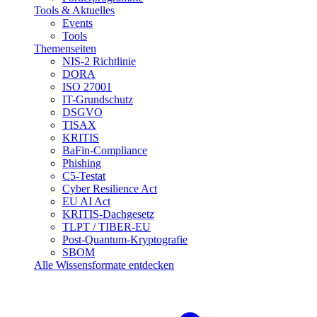
Tools & Aktuelles
Events
Tools
Themenseiten
NIS-2 Richtlinie
DORA
ISO 27001
IT-Grundschutz
DSGVO
TISAX
KRITIS
BaFin-Compliance
Phishing
C5-Testat
Cyber Resilience Act
EU AI Act
KRITIS-Dachgesetz
TLPT / TIBER-EU
Post-Quantum-Kryptografie
SBOM
Alle Wissensformate entdecken