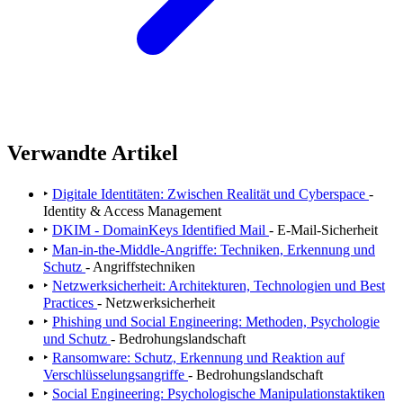
Verwandte Artikel
‣
Digitale Identitäten: Zwischen Realität und Cyberspace
-
Identity & Access Management
‣
DKIM - DomainKeys Identified Mail
- E-Mail-Sicherheit
‣
Man-in-the-Middle-Angriffe: Techniken, Erkennung und
Schutz
- Angriffstechniken
‣
Netzwerksicherheit: Architekturen, Technologien und Best
Practices
- Netzwerksicherheit
‣
Phishing und Social Engineering: Methoden, Psychologie
und Schutz
- Bedrohungslandschaft
‣
Ransomware: Schutz, Erkennung und Reaktion auf
Verschlüsselungsangriffe
- Bedrohungslandschaft
‣
Social Engineering: Psychologische Manipulationstaktiken