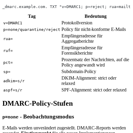
_dmarc.example.com. TXT "v=DMARC1; p=reject; rua=mailto
Tag
Bedeutung
Protokollversion
v=DMARC1
Policy für nicht-konforme E-Mails
p=none/quarantine/reject
Empfängeradresse für
rua=
Aggregatberichte
Empfängeradresse für
ruf=
Forensikberichte
Prozentsatz der Nachrichten, auf die
pct=
Policy angewandt wird
Subdomain-Policy
sp=
DKIM-Alignment: strict oder
adkim=s/r
relaxed
SPF-Alignment: strict oder relaxed
aspf=s/r
DMARC-Policy-Stufen
- Beobachtungsmodus
p=none
E-Mails werden unverändert zugestellt. DMARC-Reports werden