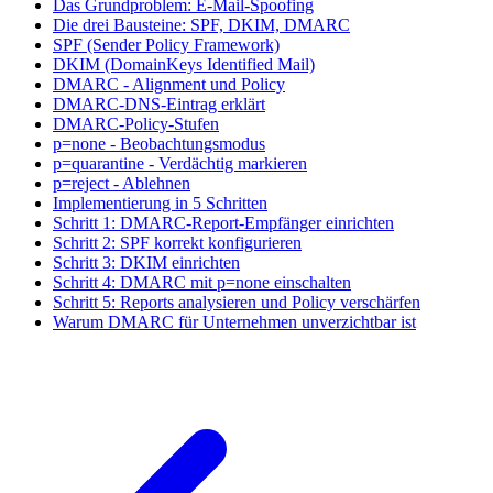
Das Grundproblem: E-Mail-Spoofing
Die drei Bausteine: SPF, DKIM, DMARC
SPF (Sender Policy Framework)
DKIM (DomainKeys Identified Mail)
DMARC - Alignment und Policy
DMARC-DNS-Eintrag erklärt
DMARC-Policy-Stufen
p=none - Beobachtungsmodus
p=quarantine - Verdächtig markieren
p=reject - Ablehnen
Implementierung in 5 Schritten
Schritt 1: DMARC-Report-Empfänger einrichten
Schritt 2: SPF korrekt konfigurieren
Schritt 3: DKIM einrichten
Schritt 4: DMARC mit p=none einschalten
Schritt 5: Reports analysieren und Policy verschärfen
Warum DMARC für Unternehmen unverzichtbar ist