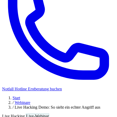
Notfall Hotline
Erstberatung buchen
Start
/
Webinare
/
Live Hacking Demo: So sieht ein echter Angriff aus
Live Hacking
Live-Webinar