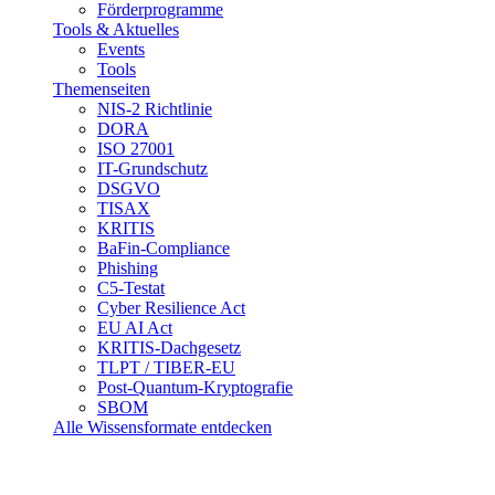
Förderprogramme
Tools & Aktuelles
Events
Tools
Themenseiten
NIS-2 Richtlinie
DORA
ISO 27001
IT-Grundschutz
DSGVO
TISAX
KRITIS
BaFin-Compliance
Phishing
C5-Testat
Cyber Resilience Act
EU AI Act
KRITIS-Dachgesetz
TLPT / TIBER-EU
Post-Quantum-Kryptografie
SBOM
Alle Wissensformate entdecken