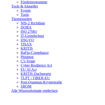
Förderprogramme
Tools & Aktuelles
Events
Tools
Themenseiten
NIS-2 Richtlinie
DORA
ISO 27001
IT-Grundschutz
DSGVO
TISAX
KRITIS
BaFin-Compliance
Phishing
C5-Testat
Cyber Resilience Act
EU AI Act
KRITIS-Dachgesetz
TLPT / TIBER-EU
Post-Quantum-Kryptografie
SBOM
Alle Wissensformate entdecken