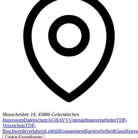
Munscheidstr. 14, 45886 Gelsenkirchen
Impressum
Datenschutz
AGB
AVV
Unterauftragsverarbeiter
TDP-
Verzeichnis
TDP-
Beschwerdeverfahren
Leitbild
Engagement
Barrierefreiheit
Klassifizier
Cookie-Einstellungen