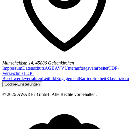
Munscheidstr. 14, 45886 Gelsenkirchen
Impressum
Datenschutz
AGB
AVV
Unterauftragsverarbeiter
TDP-
Verzeichnis
TDP-
Beschwerdeverfahren
Leitbild
Engagement
Barrierefreiheit
Klassifizier
Cookie-Einstellungen
© 2026 AWARE7 GmbH. Alle Rechte vorbehalten.