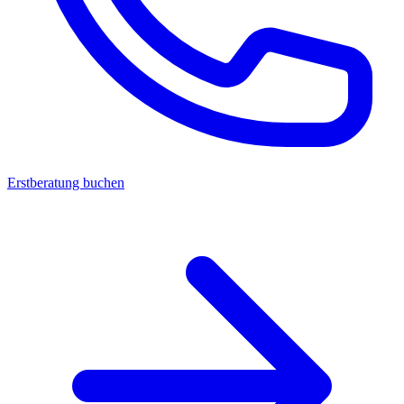
Erstberatung buchen