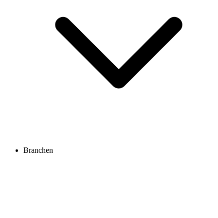
Branchen