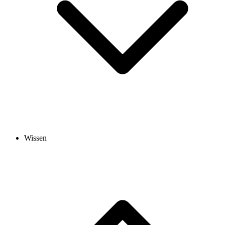
Wissen