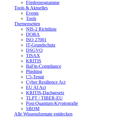
Förderprogramme
Tools & Aktuelles
Events
Tools
Themenseiten
NIS-2 Richtlinie
DORA
ISO 27001
IT-Grundschutz
DSGVO
TISAX
KRITIS
BaFin-Compliance
Phishing
C5-Testat
Cyber Resilience Act
EU AI Act
KRITIS-Dachgesetz
TLPT / TIBER-EU
Post-Quantum-Kryptografie
SBOM
Alle Wissensformate entdecken