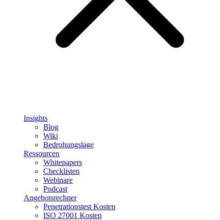
Insights
Blog
Wiki
Bedrohungslage
Ressourcen
Whitepapers
Checklisten
Webinare
Podcast
Angebotsrechner
Penetrationstest Kosten
ISO 27001 Kosten