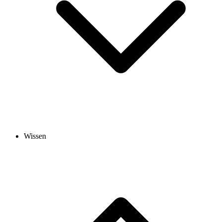
Wissen