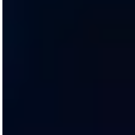
Ich stimme der Verarbeitung meiner E-Mail zum Newsletter-
Versand zu. Widerruf jederzeit möglich.
Datenschutz
·
Digitale Sicherheit. Für Mensch & Maschine.