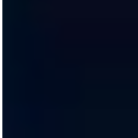
Arbeitsplatz ungesperrt hinterlässt oder Fremden einen Zugang zu
dem eigenen PC gibt. Diese Angriffsszenarien sind leicht zu
verhindern, indem Mitarbeiter:innen daran erinnert werden, den
Computer zu sperren, sobald man sich vom Arbeitsplatz entfernt.
Nächster Schritt
Unsere zertifizierten Sicherheitsexperten beraten Sie zu den Themen
aus diesem Artikel — unverbindlich und kostenlos.
Kostenlose Erstberatung vereinbaren
Leistungen ansehen
Kostenlos · 30 Minuten · Unverbindlich
Artikel teilen
LinkedIn
X
E-Mail
Link kopieren
Über den Autor
Chris Wojzechowski
Geschäftsführender Gesellschafter