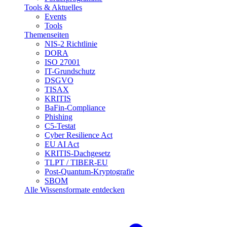
Tools & Aktuelles
Events
Tools
Themenseiten
NIS-2 Richtlinie
DORA
ISO 27001
IT-Grundschutz
DSGVO
TISAX
KRITIS
BaFin-Compliance
Phishing
C5-Testat
Cyber Resilience Act
EU AI Act
KRITIS-Dachgesetz
TLPT / TIBER-EU
Post-Quantum-Kryptografie
SBOM
Alle Wissensformate entdecken