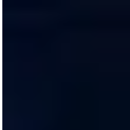
Security Awareness
Privilege Escalation - Das Erlangen neuer
Rechte!
Privilege Escalation wird häufig für das Nachladen von
Schadsoftware benötigt. In einem aktuellen Fall reicht bereits eine
Razer-Maus aus!
Chris Wojzechowski
Geschäftsführender Gesellschafter
|
3. September 2021
Aktualisiert: 13. August 2024
|