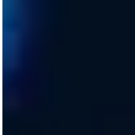
PGP 465C26E1AF161AFA