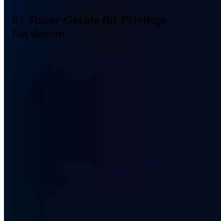
Razer-Geräte für Privilege
Escalation
Um auf einem fremden Windows 10 Computer System-Rechte zu
erlangen, benötigt ein Angreifer lediglich ein Razer-Gerät und
Zugriff auf ein Benutzerprofil auf diesem Gerät. Ein
Angriffsszenario könnte so aussehen, dass der Angreifer sich als
Handwerker in einem großen Unternehmen ausgibt und nach
ungesperrten aber Arbeits-PCs Ausschau hält. Sobald ein Mitarbeiter
seinen Arbeitsplatz verlässt, jedoch seinen Computer nicht sperrt,
kann der Angreifer mit der Privilege Escalation starten. Durch eine
Schwachstelle in der Synapse-Software, die nach einem ersten
Anschluss eines Razer-Geräts automatisch installiert wird, kann der
Angreifer System-Rechte erlangen. Ein IT-Sicherheitsforscher hat es
sogar geschafft, diesen Angriff mit einem Android-Smartphone zu
reproduzieren, indem das
Smartphone ausgibt
ein Razer-Gerät zu
sein.
https://streamable.com/nusm0s
Somit zeigt der Twitter-
Nutzer, dass ein Angreifer bereits mit einem unscheinbar wirkenden
Smartphone Privilege Escalation ausüben kann. Das Razer
Unternehmen ist sich dieser Schwachstelle bewusst und arbeitet zum
Zeitpunkt der Erstellung dieses Beitrags an einem Sicherheitsupdate.
Dieser Angriff ist nur möglich, wenn ein Benutzer seinen