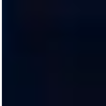
Oskar Braun
·
10 Min.
Security Awareness
Das ARPANET - Vorläufer des heutigen Internets
Chris Wojzechowski
·
3 Min.
Security Awareness
Richtlinien für KI: Vertrauen in die Zukunft
Chris Wojzechowski
·
8 Min.