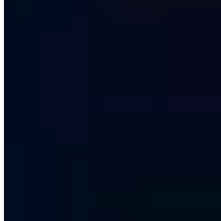
Kostenlose Erstberatung
Lassen Sie Ihre IT-Sicherheit von zertifizierten Experten bewerten.
Jetzt Termin buchen
30 Min. · Kostenlos · Unverbindlich
Inhalt
Privilege Escalation - Ausbruch aus dem Benutzerprofil
Rechteausweitung über Installationsprozesse