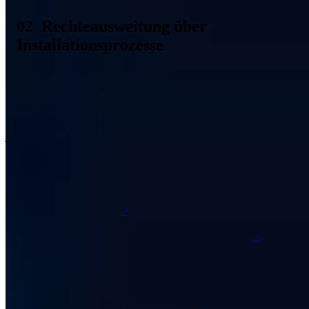
Rechteausweitung über
Installationsprozesse
Technisch gesehen versucht der Angreifer sich an einen Prozess zu
hängen, der die notwendigen Rechte besitzt, die der Angreifer
benötigt. Solche Prozesse könnten aus Installations- oder Update-
Prozessen bestehen, da diese die notwendigen Rechte besitzen, aus
externen Quellen Daten herunterzuladen. Privilege Escalation ist
jedoch nicht nur aus der Ferne möglich, sondern auch vor Ort. Hat
ein Angreifer Zugriff auf den Computer eines Mitarbeiters, kann er
versuchen, dort Schadsoftware zu installieren. Besitzt das
Benutzerprofil nicht die notwendigen Rechte, um die Schadsoftware
installieren zu können, muss der Angreifer vor Ort eine Privilege
Escalation durchführen. Dies kann mit Hacking-Hardware wie
bspw. dem
Rubber Ducky
, oder anderen Geräten versucht
werden. Ein aktuelles Beispiel, indem Privilege Escalation über eine
Maus möglich ist, ist bei Maus und Tastaturen von
Razer
aufgetreten.
Ein Fehler ist aufgetreten
Bitte laden Sie die Seite neu oder kontaktieren Sie uns unter
kontakt@a7.de
.