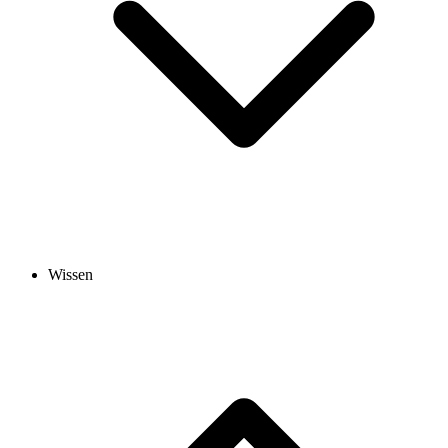
Wissen