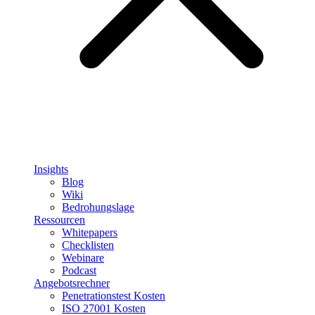
Insights
Blog
Wiki
Bedrohungslage
Ressourcen
Whitepapers
Checklisten
Webinare
Podcast
Angebotsrechner
Penetrationstest Kosten
ISO 27001 Kosten