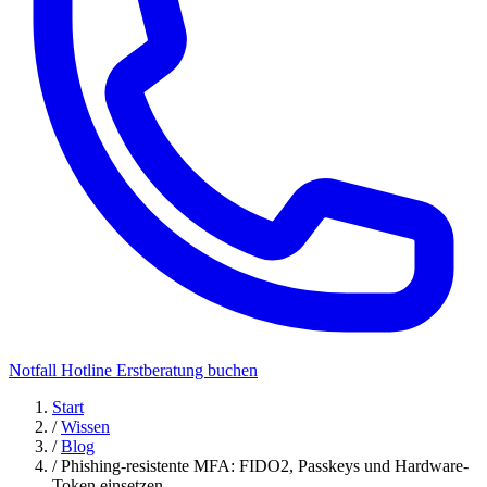
Notfall Hotline
Erstberatung buchen
Start
/
Wissen
/
Blog
/
Phishing-resistente MFA: FIDO2, Passkeys und Hardware-
Token einsetzen