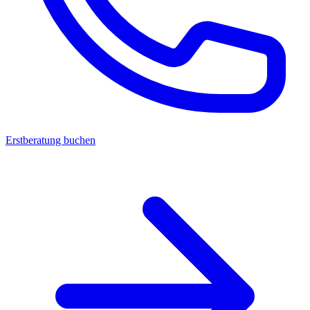
Erstberatung buchen