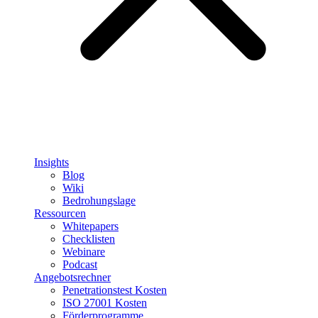
Insights
Blog
Wiki
Bedrohungslage
Ressourcen
Whitepapers
Checklisten
Webinare
Podcast
Angebotsrechner
Penetrationstest Kosten
ISO 27001 Kosten
Förderprogramme