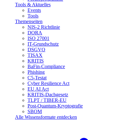
Tools & Aktuelles
Events
Tools
Themenseiten
NIS-2 Richtlinie
DORA
ISO 27001
IT-Grundschutz
DSGVO
TISAX
KRITIS
BaFin-Compliance
Phishing
C5-Testat
Cyber Resilience Act
EU AI Act
KRITIS-Dachgesetz
TLPT / TIBER-EU
Post-Quantum-Kryptografie
SBOM
Alle Wissensformate entdecken