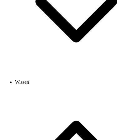
Wissen