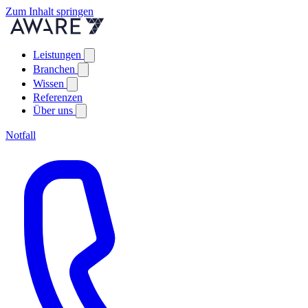
Zum Inhalt springen
Leistungen
Branchen
Wissen
Referenzen
Über uns
Notfall