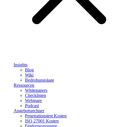
Insights
Blog
Wiki
Bedrohungslage
Ressourcen
Whitepapers
Checklisten
Webinare
Podcast
Angebotsrechner
Penetrationstest Kosten
ISO 27001 Kosten
Förderprogramme