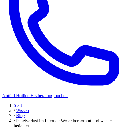
Notfall Hotline
Erstberatung buchen
Start
/
Wissen
/
Blog
/
Paketverlust im Internet: Wo er herkommt und was er
bedeutet