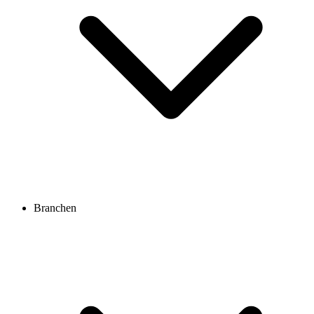
Branchen