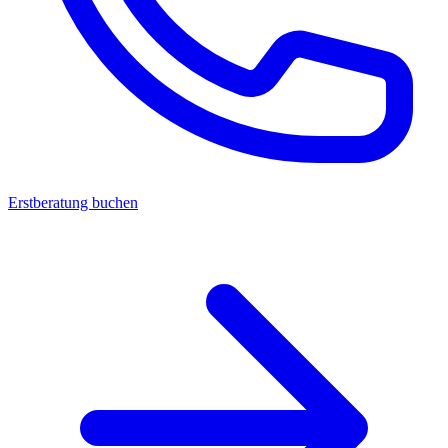
Erstberatung buchen