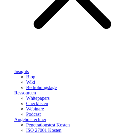
Insights
Blog
Wiki
Bedrohungslage
Ressourcen
Whitepapers
Checklisten
Webinare
Podcast
Angebotsrechner
Penetrationstest Kosten
ISO 27001 Kosten