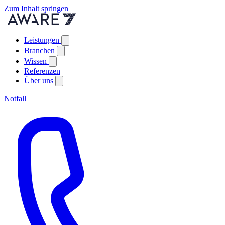
Zum Inhalt springen
Leistungen
Branchen
Wissen
Referenzen
Über uns
Notfall