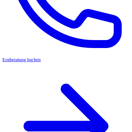
Erstberatung buchen