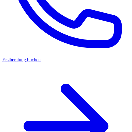
Erstberatung buchen