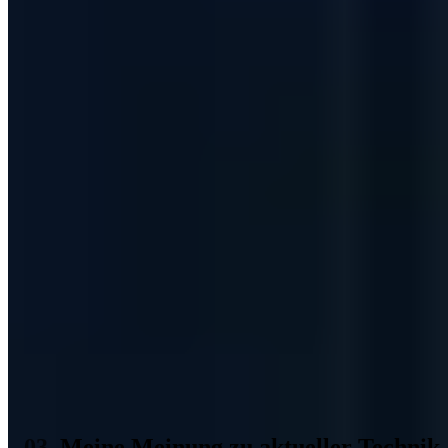
moderner Technik
4
Alexander Hermann, Vice President Information Systems Europe
bei Sharp, fasst die Erkenntnisse der Studie gut zusammen:
Durch veraltete, fehlerhafte und komplizierte Technik
riskieren Unternehmen verlangsamte Arbeitsprozesse,
Einbußen im Gewinn und sogar den Verlust wertvoller
Mitarbeiter. Für sie ist es an der Zeit zu erkennen, wie
wichtig aktuelle und smarte Technologien sind, die zu den
sich stetig weiterentwickelnden Anforderungen der
Mitarbeiter passen. Mit der richtigen Technik steigt nicht nur
die Effizienz der Teams. Sie erhöht auch den Spaß an der
Arbeit und die Attraktivität des Arbeitgebers.
5
Ein Fehler ist aufgetreten
Bitte laden Sie die Seite neu oder kontaktieren Sie uns unter
kontakt@a7.de
.
Meine Meinung zu aktueller Technik