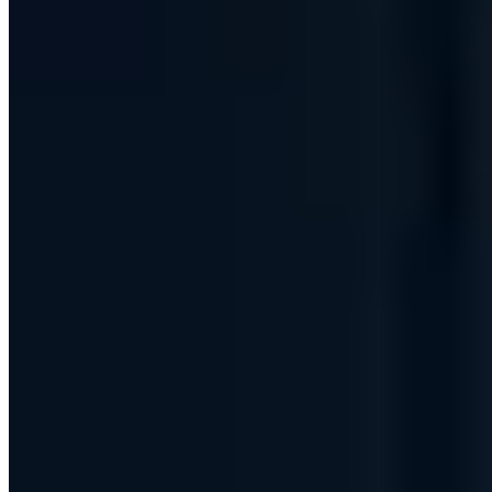
4 Min. Lesezeit
IT-Grundschutz-Praktiker (TÜV)
IT Risk Manager (DGI)
§ 8a
BSIG Prüfverfahrenskompetenz
Ausbilderprüfung (IHK)
T.I.S.P.
Board-Mitglied
TL;DR
Laut einer Sharp-Studie unter 6.045 Bürokräften verlieren
Mitarbeiter im Schnitt 20 Arbeitstage pro Jahr durch langsame oder
fehlerhafte Technik. Allein das Suchen nach Dokumenten kostet
täglich 22 Minuten. 52 Prozent der Befragten gaben an, mit
modernerer Technik produktiver zu sein. Veraltete IT schadet nicht
nur der Effizienz, sondern auch Motivation und Mitarbeiterbindung.