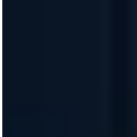
Kostenlose Erstberatung
Lassen Sie Ihre IT-Sicherheit von zertifizierten Experten bewerten.
Jetzt Termin buchen
30 Min. · Kostenlos · Unverbindlich