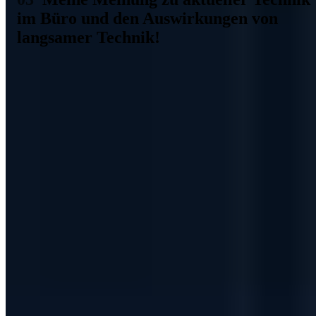
im Büro und den Auswirkungen von
langsamer Technik!
Während meiner Ausbildung zum Bürokaufmann konnte ich selbst
Zeuge der Auswirkungen von langsamer Technik werden.
Unterschiedliche Betriebssysteme, Office Produkte, Mail
Programme und zu guter letzt: unterschiedliche Versionen einer
Warenwirtschaftssoftware. Ein nicht nur technisches Chaos war die
Konsequenz. Der Vorfall ging dann fließend in einen IT-Security
Vorfall über. Eine weitere Anekdote ist der Neukauf eines Windows
PCs für eine Bekannte. Der Laptop war für Büroanwendungen
gedacht. Keine großen Anforderungen an die Technik. Doch
trotzdem wurde es am Ende ein Lenovo Thinkpad im mittleren
Preissegment - welches alle Anforderungen, und ein wenig darüber
hinaus, erfüllt. Nachdem der größte Teil der Lauschfunktionen von
Windows 10 ausgeschaltet und alle Programme die benötigt werden
installiert worden sind, lief der Laptop nicht nur gut - er motivierte
die Bekannte auch dazu, sich wesentlich intensiver mit der Technik
zu beschäftigen und sich auf freiwillig vor den Laptop zu stürzen.
Mit dem alten Gerät wäre das undenkbar gewesen. Funktionierende
und schnelle Technik macht am Ende des Tages einfach Spaß - ob
im privaten oder beruflichen Umfeld. IT ist zwar stets ein
Kostenfaktor, bringt aber eine Menge zurück, auch wenn die Punkte