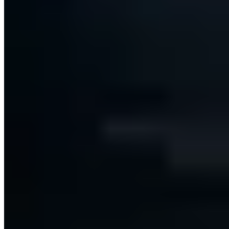
Archiv
Geschäftliche E-Mail-Adresse
Dem Club beitreten
Alle 14 Tage freitags - Kein Spam - Jederzeit abbestellbar
Ich stimme der Verarbeitung meiner E-Mail zum Newsletter-
Versand zu. Widerruf jederzeit möglich.
Datenschutz
·
Digitale Sicherheit. Für Mensch & Maschine.