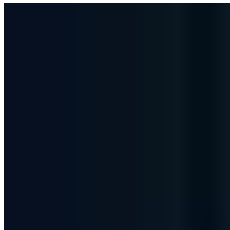
Security Awareness
Die Auswirkungen von langsamer
Technik!
Das Warten auf den Drucker oder das Suchen nach Dokumenten.
Unstrukturierte Prozesse und die Auswirkungen von langsamer
Technik sind vielfältig!
Chris Wojzechowski
Geschäftsführender Gesellschafter
|
23. Oktober 2016
Aktualisiert: 23. September 2024
|