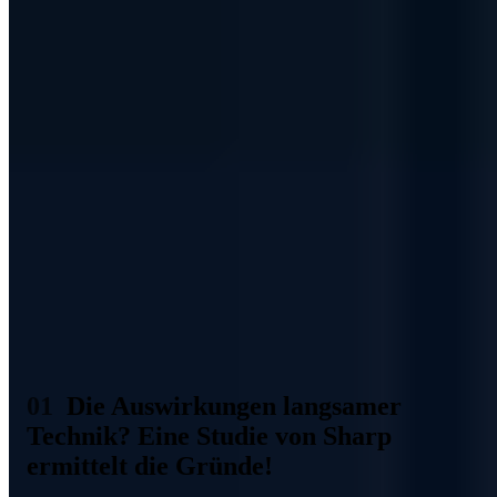
Diese Zusammenfassung wurde KI-gestützt erstellt (EU AI Act Art.
50).
Inhaltsverzeichnis (3 Abschnitte)
Im durchschnitt vergeuden Mitarbeiter 20 Arbeitstage -
das sind die Auswirkungen von langsamer Technik im
Büro. Dabei sind die Gründe für die ungenutzte Zeit
vielfältig. Ob es das Suchen nach Dokumenten ist, oder
das Warten auf die Bereitschaft des Druckers seinen
Dienst endlich verrichten zu wollen - das alles können
Gründe sein, für ungenutzte Arbeitszeit!
Die Auswirkungen langsamer
Technik? Eine Studie von Sharp
ermittelt die Gründe!