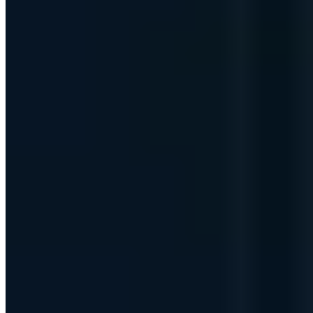
10 Publikationen
IT-Grundschutz-Praktiker (TÜV)
IT Risk Manager (DGI)
§ 8a
BSIG Prüfverfahrenskompetenz
Ausbilderprüfung (IHK)
T.I.S.P.
Board-Mitglied