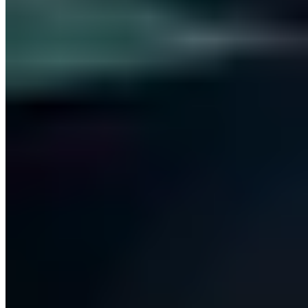
Hunderte IT-Entscheider lesen bereits mit
S7 - Club der Souveränen
Alle 14 Tage freitags aus erster Hand: wie wir uns von US-Cloud-
Anbietern unabhängig machen und unseren hochsicheren
Informationsverbund aufbauen und betreiben - mit den
Entscheidungen und Werkzeugen dahinter.
Versand als Klartext-E-Mail - Kein Tracking -
Alle Ausgaben im