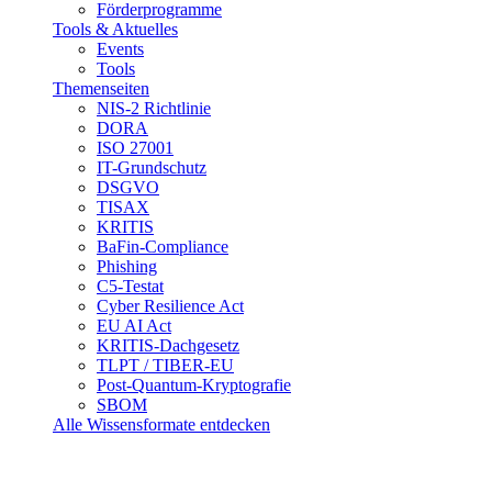
Förderprogramme
Tools & Aktuelles
Events
Tools
Themenseiten
NIS-2 Richtlinie
DORA
ISO 27001
IT-Grundschutz
DSGVO
TISAX
KRITIS
BaFin-Compliance
Phishing
C5-Testat
Cyber Resilience Act
EU AI Act
KRITIS-Dachgesetz
TLPT / TIBER-EU
Post-Quantum-Kryptografie
SBOM
Alle Wissensformate entdecken