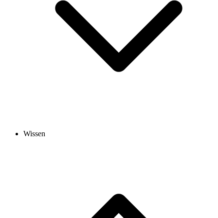
Wissen