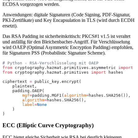
ECDSA vorgezogen werden.
Anwendungen: digitale Signaturen (Code Signing, PDF-Signatur,
PKI-Zertifikate) und Key Encapsulation in TLS (wird durch ECDH
ersetzt).
Das RSA Padding ist sicherheitskritisch: PKCS#1 v1.5 ist veraltet
und anfällig für den Bleichenbacher-Angriff. Für Verschlüsselung
wird OAEP (Optimal Asymmetric Encryption Padding) empfohlen,
für Signaturen PSS (Probabilistic Signature Scheme).
# Python - RSA-Verschlüsselung mit OAEP
from
 cryptography.hazmat.primitives.asymmetric 
import
 p
from
 cryptography.hazmat.primitives 
import
 hashes
ciphertext 
=
 public_key.encrypt(
    plaintext,
    padding.OAEP(
        mgf
=
padding.MGF1(
algorithm
=
hashes.SHA256()),
        algorithm
=
hashes.SHA256(),
        label
=
None
    )
)
ECC (Elliptic Curve Cryptography)
ECC bietet gleiche Sicherheit wie RSA bei deutlich kleineren