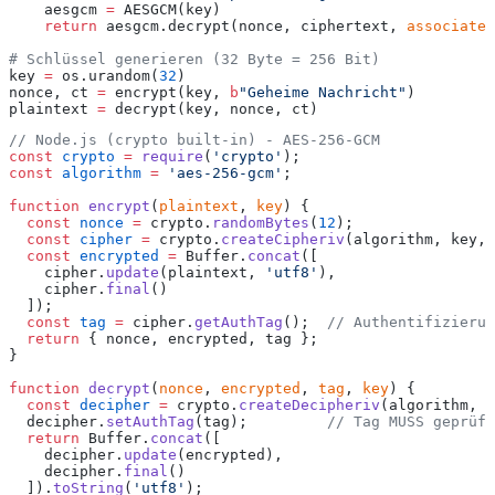
    aesgcm 
=
 AESGCM(key)
    return
 aesgcm.decrypt(nonce, ciphertext, 
associated
# Schlüssel generieren (32 Byte = 256 Bit)
key 
=
 os.urandom(
32
)
nonce, ct 
=
 encrypt(key, 
b
"Geheime Nachricht"
)
plaintext 
=
 decrypt(key, nonce, ct)
// Node.js (crypto built-in) - AES-256-GCM
const
 crypto
 =
 require
(
'crypto'
);
const
 algorithm
 =
 'aes-256-gcm'
;
function
 encrypt
(
plaintext
, 
key
) {
  const
 nonce
 =
 crypto.
randomBytes
(
12
);
  const
 cipher
 =
 crypto.
createCipheriv
(algorithm, key, 
  const
 encrypted
 =
 Buffer.
concat
([
    cipher.
update
(plaintext, 
'utf8'
),
    cipher.
final
()
  ]);
  const
 tag
 =
 cipher.
getAuthTag
();  
// Authentifizierun
  return
 { nonce, encrypted, tag };
}
function
 decrypt
(
nonce
, 
encrypted
, 
tag
, 
key
) {
  const
 decipher
 =
 crypto.
createDecipheriv
(algorithm, k
  decipher.
setAuthTag
(tag);         
// Tag MUSS geprüft
  return
 Buffer.
concat
([
    decipher.
update
(encrypted),
    decipher.
final
()
  ]).
toString
(
'utf8'
);