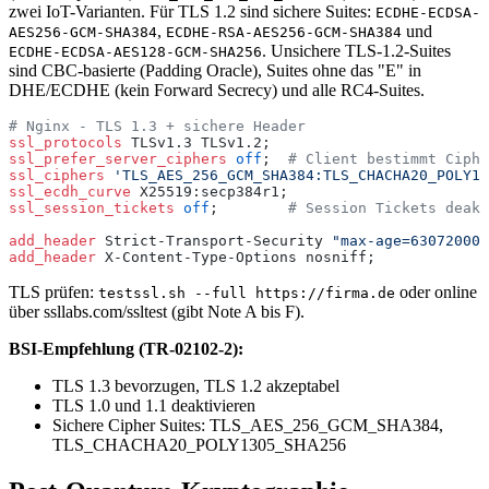
zwei IoT-Varianten. Für TLS 1.2 sind sichere Suites:
ECDHE-ECDSA-
,
und
AES256-GCM-SHA384
ECDHE-RSA-AES256-GCM-SHA384
. Unsichere TLS-1.2-Suites
ECDHE-ECDSA-AES128-GCM-SHA256
sind CBC-basierte (Padding Oracle), Suites ohne das "E" in
DHE/ECDHE (kein Forward Secrecy) und alle RC4-Suites.
# Nginx - TLS 1.3 + sichere Header
ssl_protocols 
TLSv1.3 TLSv1.2;
ssl_prefer_server_ciphers 
off
;  
# Client bestimmt Ciphe
ssl_ciphers 
'TLS_AES_256_GCM_SHA384:TLS_CHACHA20_POLY13
ssl_ecdh_curve 
X25519:secp384r1;
ssl_session_tickets 
off
;        
# Session Tickets deakt
add_header 
Strict-Transport-Security 
"max-age=63072000;
add_header 
X-Content-Type-Options nosniff;
TLS prüfen:
oder online
testssl.sh --full https://firma.de
über ssllabs.com/ssltest (gibt Note A bis F).
BSI-Empfehlung (TR-02102-2):
TLS 1.3 bevorzugen, TLS 1.2 akzeptabel
TLS 1.0 und 1.1 deaktivieren
Sichere Cipher Suites: TLS_AES_256_GCM_SHA384,
TLS_CHACHA20_POLY1305_SHA256