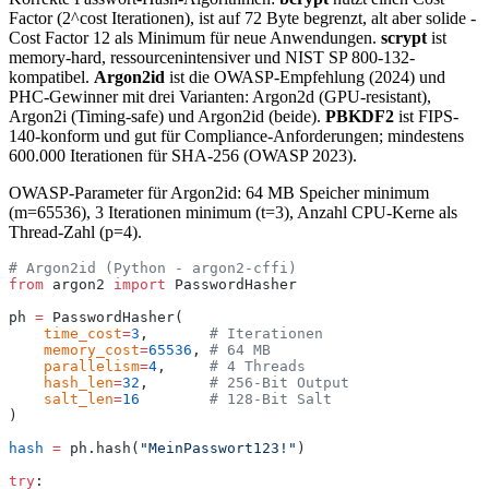
Factor (2^cost Iterationen), ist auf 72 Byte begrenzt, alt aber solide -
Cost Factor 12 als Minimum für neue Anwendungen.
scrypt
ist
memory-hard, ressourcenintensiver und NIST SP 800-132-
kompatibel.
Argon2id
ist die OWASP-Empfehlung (2024) und
PHC-Gewinner mit drei Varianten: Argon2d (GPU-resistant),
Argon2i (Timing-safe) und Argon2id (beide).
PBKDF2
ist FIPS-
140-konform und gut für Compliance-Anforderungen; mindestens
600.000 Iterationen für SHA-256 (OWASP 2023).
OWASP-Parameter für Argon2id: 64 MB Speicher minimum
(m=65536), 3 Iterationen minimum (t=3), Anzahl CPU-Kerne als
Thread-Zahl (p=4).
# Argon2id (Python - argon2-cffi)
from
 argon2 
import
 PasswordHasher
ph 
=
 PasswordHasher(
    time_cost
=
3
,       
# Iterationen
    memory_cost
=
65536
, 
# 64 MB
    parallelism
=
4
,     
# 4 Threads
    hash_len
=
32
,       
# 256-Bit Output
    salt_len
=
16
        # 128-Bit Salt
)
hash
 =
 ph.hash(
"MeinPasswort123!"
)
try
: