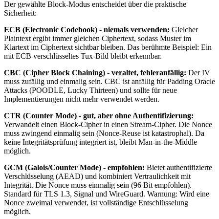
Der gewählte Block-Modus entscheidet über die praktische
Sicherheit:
ECB (Electronic Codebook) - niemals verwenden:
Gleicher
Plaintext ergibt immer gleichen Ciphertext, sodass Muster im
Klartext im Ciphertext sichtbar bleiben. Das berühmte Beispiel: Ein
mit ECB verschlüsseltes Tux-Bild bleibt erkennbar.
CBC (Cipher Block Chaining) - veraltet, fehleranfällig:
Der IV
muss zufällig und einmalig sein. CBC ist anfällig für Padding Oracle
Attacks (POODLE, Lucky Thirteen) und sollte für neue
Implementierungen nicht mehr verwendet werden.
CTR (Counter Mode) - gut, aber ohne Authentifizierung:
Verwandelt einen Block-Cipher in einen Stream-Cipher. Die Nonce
muss zwingend einmalig sein (Nonce-Reuse ist katastrophal). Da
keine Integritätsprüfung integriert ist, bleibt Man-in-the-Middle
möglich.
GCM (Galois/Counter Mode) - empfohlen:
Bietet authentifizierte
Verschlüsselung (AEAD) und kombiniert Vertraulichkeit mit
Integrität. Die Nonce muss einmalig sein (96 Bit empfohlen).
Standard für TLS 1.3, Signal und WireGuard. Warnung: Wird eine
Nonce zweimal verwendet, ist vollständige Entschlüsselung
möglich.