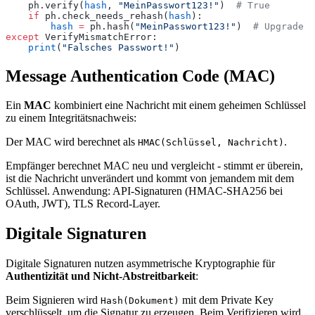
    ph.verify(
hash
, 
"MeinPasswort123!"
)  
# True
    if
 ph.check_needs_rehash(
hash
):
        hash
 =
 ph.hash(
"MeinPasswort123!"
)  
# Upgrade b
except
 VerifyMismatchError:
    print
(
"Falsches Passwort!"
)
Message Authentication Code (MAC)
Ein
MAC
kombiniert eine Nachricht mit einem geheimen Schlüssel
zu einem Integritätsnachweis:
Der MAC wird berechnet als
.
HMAC(Schlüssel, Nachricht)
Empfänger berechnet MAC neu und vergleicht - stimmt er überein,
ist die Nachricht unverändert und kommt von jemandem mit dem
Schlüssel. Anwendung: API-Signaturen (HMAC-SHA256 bei
OAuth, JWT), TLS Record-Layer.
Digitale Signaturen
Digitale Signaturen nutzen asymmetrische Kryptographie für
Authentizität und Nicht-Abstreitbarkeit
:
Beim Signieren wird
mit dem Private Key
Hash(Dokument)
verschlüsselt, um die Signatur zu erzeugen. Beim Verifizieren wird