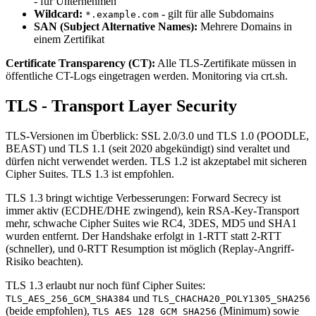
- für Unternehmen
Wildcard:
- gilt für alle Subdomains
*.example.com
SAN (Subject Alternative Names):
Mehrere Domains in
einem Zertifikat
Certificate Transparency (CT):
Alle TLS-Zertifikate müssen in
öffentliche CT-Logs eingetragen werden. Monitoring via crt.sh.
TLS - Transport Layer Security
TLS-Versionen im Überblick: SSL 2.0/3.0 und TLS 1.0 (POODLE,
BEAST) und TLS 1.1 (seit 2020 abgekündigt) sind veraltet und
dürfen nicht verwendet werden. TLS 1.2 ist akzeptabel mit sicheren
Cipher Suites. TLS 1.3 ist empfohlen.
TLS 1.3 bringt wichtige Verbesserungen: Forward Secrecy ist
immer aktiv (ECDHE/DHE zwingend), kein RSA-Key-Transport
mehr, schwache Cipher Suites wie RC4, 3DES, MD5 und SHA1
wurden entfernt. Der Handshake erfolgt in 1-RTT statt 2-RTT
(schneller), und 0-RTT Resumption ist möglich (Replay-Angriff-
Risiko beachten).
TLS 1.3 erlaubt nur noch fünf Cipher Suites:
und
TLS_AES_256_GCM_SHA384
TLS_CHACHA20_POLY1305_SHA256
(beide empfohlen),
(Minimum) sowie
TLS_AES_128_GCM_SHA256