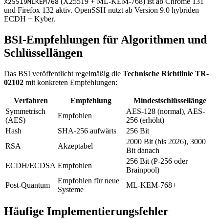
(X25519 + ML-KEM-768) ist ab Chrome 131
X25519MLKEM768
und Firefox 132 aktiv. OpenSSH nutzt ab Version 9.0 hybriden
ECDH + Kyber.
BSI-Empfehlungen für Algorithmen und
Schlüssellängen
Das BSI veröffentlicht regelmäßig die
Technische Richtlinie TR-
02102
mit konkreten Empfehlungen:
Verfahren
Empfehlung
Mindestschlüssellänge
Symmetrisch
AES-128 (normal), AES-
Empfohlen
(AES)
256 (erhöht)
Hash
SHA-256 aufwärts
256 Bit
2000 Bit (bis 2026), 3000
RSA
Akzeptabel
Bit danach
256 Bit (P-256 oder
ECDH/ECDSA
Empfohlen
Brainpool)
Empfohlen für neue
Post-Quantum
ML-KEM-768+
Systeme
Häufige Implementierungsfehler