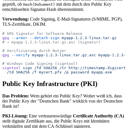
geprüft, ob
mit dem durch den Public Key
Hash(Dokument)
entschlüsselten Signatur-Hash übereinstimmt.
Verwendung:
Code Signing, E-Mail-Signaturen (S/MIME, PGP),
TLS-Zertifikate, DKIM.
# GPG Signatur für Software-Release
gpg
 --armor
 --detach-sign
 myapp-1.2.3-linux.tar.gz
# → myapp-1.2.3-linux.tar.gz.asc (Signatur)
# Verifizierung durch Nutzer
gpg
 --verify
 myapp-1.2.3-linux.tar.gz.asc
 myapp-1.2.3-l
# Windows Code Signing (signtool)
signtool
 sign
 /fd
 SHA256
 /tr
 http://timestamp.digicert.
  /td
 SHA256
 /f
 mycert.pfx
 /p
 password
 myapp.exe
Public Key Infrastructure (PKI)
Das Problem:
Wem gehört ein Public Key? Woher weiß ich, dass
der Public Key der "Deutschen Bank" wirklich von der Deutschen
Bank ist?
PKI-Lösung:
Eine vertrauenswürdige
Certificate Authority (CA)
stellt digitale Zertifikate aus, die Public Keys mit Identitäten
verknüpfen und mit dem CA-Schlüssel signieren.