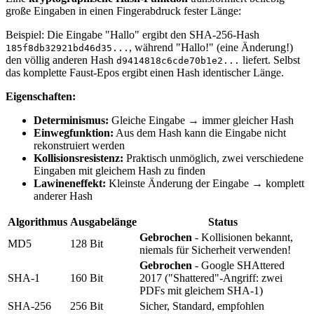
große Eingaben in einen Fingerabdruck fester Länge:
Beispiel: Die Eingabe "Hallo" ergibt den SHA-256-Hash
, während "Hallo!" (eine Änderung!)
185f8db32921bd46d35...
den völlig anderen Hash
liefert. Selbst
d9414818c6cde70b1e2...
das komplette Faust-Epos ergibt einen Hash identischer Länge.
Eigenschaften:
Determinismus:
Gleiche Eingabe → immer gleicher Hash
Einwegfunktion:
Aus dem Hash kann die Eingabe nicht
rekonstruiert werden
Kollisionsresistenz:
Praktisch unmöglich, zwei verschiedene
Eingaben mit gleichem Hash zu finden
Lawineneffekt:
Kleinste Änderung der Eingabe → komplett
anderer Hash
Algorithmus
Ausgabelänge
Status
Gebrochen
- Kollisionen bekannt,
MD5
128 Bit
niemals für Sicherheit verwenden!
Gebrochen
- Google SHAttered
SHA-1
160 Bit
2017 ("Shattered"-Angriff: zwei
PDFs mit gleichem SHA-1)
SHA-256
256 Bit
Sicher, Standard, empfohlen