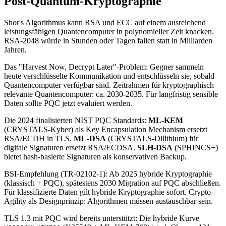
Post-Quantum-Kryptographie
Shor's Algorithmus kann RSA und ECC auf einem ausreichend
leistungsfähigen Quantencomputer in polynomieller Zeit knacken.
RSA-2048 würde in Stunden oder Tagen fallen statt in Milliarden
Jahren.
Das "Harvest Now, Decrypt Later"-Problem: Gegner sammeln
heute verschlüsselte Kommunikation und entschlüsseln sie, sobald
Quantencomputer verfügbar sind. Zeitrahmen für kryptographisch
relevante Quantencomputer: ca. 2030-2035. Für langfristig sensible
Daten sollte PQC jetzt evaluiert werden.
Die 2024 finalisierten NIST PQC Standards:
ML-KEM
(CRYSTALS-Kyber) als Key Encapsulation Mechanism ersetzt
RSA/ECDH in TLS.
ML-DSA
(CRYSTALS-Dilithium) für
digitale Signaturen ersetzt RSA/ECDSA.
SLH-DSA
(SPHINCS+)
bietet hash-basierte Signaturen als konservativen Backup.
BSI-Empfehlung (TR-02102-1): Ab 2025 hybride Kryptographie
(klassisch + PQC), spätestens 2030 Migration auf PQC abschließen.
Für klassifizierte Daten gilt hybride Kryptographie sofort. Crypto-
Agility als Designprinzip: Algorithmen müssen austauschbar sein.
TLS 1.3 mit PQC wird bereits unterstützt: Die hybride Kurve