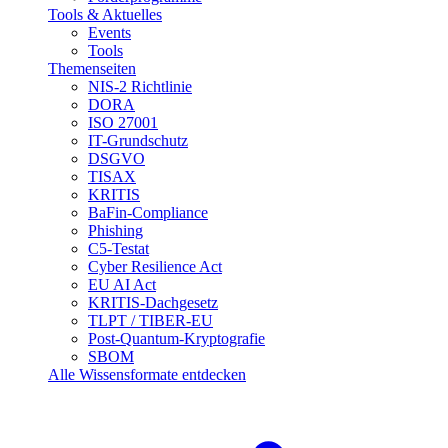
Tools & Aktuelles
Events
Tools
Themenseiten
NIS-2 Richtlinie
DORA
ISO 27001
IT-Grundschutz
DSGVO
TISAX
KRITIS
BaFin-Compliance
Phishing
C5-Testat
Cyber Resilience Act
EU AI Act
KRITIS-Dachgesetz
TLPT / TIBER-EU
Post-Quantum-Kryptografie
SBOM
Alle Wissensformate entdecken