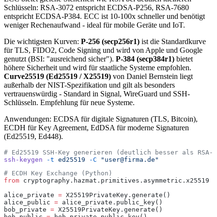
Schlüsseln: RSA-3072 entspricht ECDSA-P256, RSA-7680
entspricht ECDSA-P384. ECC ist 10-100x schneller und benötigt
weniger Rechenaufwand - ideal für mobile Geräte und IoT.
Die wichtigsten Kurven:
P-256 (secp256r1)
ist die Standardkurve
für TLS, FIDO2, Code Signing und wird von Apple und Google
genutzt (BSI: "ausreichend sicher").
P-384 (secp384r1)
bietet
höhere Sicherheit und wird für staatliche Systeme empfohlen.
Curve25519 (Ed25519 / X25519)
von Daniel Bernstein liegt
außerhalb der NIST-Spezifikation und gilt als besonders
vertrauenswürdig - Standard in Signal, WireGuard und SSH-
Schlüsseln. Empfehlung für neue Systeme.
Anwendungen: ECDSA für digitale Signaturen (TLS, Bitcoin),
ECDH für Key Agreement, EdDSA für moderne Signaturen
(Ed25519, Ed448).
# Ed25519 SSH-Key generieren (deutlich besser als RSA-2
ssh-keygen
 -t
 ed25519
 -C
 "user@firma.de"
# ECDH Key Exchange (Python)
from
 cryptography.hazmat.primitives.asymmetric.x25519 
i
alice_private 
=
 X25519PrivateKey.generate()
alice_public 
=
 alice_private.public_key()
bob_private 
=
 X25519PrivateKey.generate()
bob_public 
=
 bob_private.public_key()