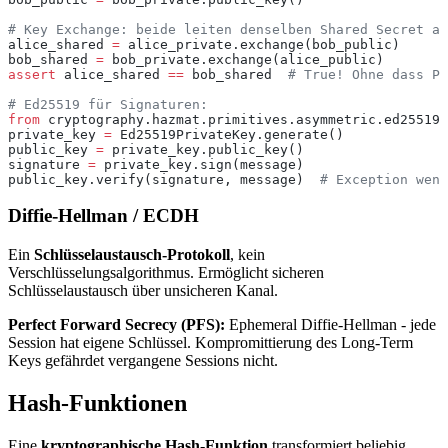
# Key Exchange: beide leiten denselben Shared Secret ab
alice_shared 
=
 alice_private.exchange(bob_public)
bob_shared 
=
 bob_private.exchange(alice_public)
assert
 alice_shared 
==
 bob_shared  
# True! Ohne dass Pr
# Ed25519 für Signaturen:
from
 cryptography.hazmat.primitives.asymmetric.ed25519 
private_key 
=
 Ed25519PrivateKey.generate()
public_key 
=
 private_key.public_key()
signature 
=
 private_key.sign(message)
public_key.verify(signature, message)  
# Exception wenn
Diffie-Hellman / ECDH
Ein
Schlüsselaustausch-Protokoll
, kein
Verschlüsselungsalgorithmus. Ermöglicht sicheren
Schlüsselaustausch über unsicheren Kanal.
Perfect Forward Secrecy (PFS):
Ephemeral Diffie-Hellman - jede
Session hat eigene Schlüssel. Kompromittierung des Long-Term
Keys gefährdet vergangene Sessions nicht.
Hash-Funktionen
Eine
kryptographische Hash-Funktion
transformiert beliebig