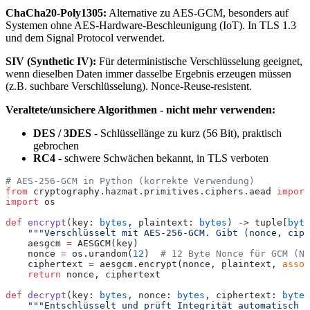
ChaCha20-Poly1305:
Alternative zu AES-GCM, besonders auf
Systemen ohne AES-Hardware-Beschleunigung (IoT). In TLS 1.3
und dem Signal Protocol verwendet.
SIV (Synthetic IV):
Für deterministische Verschlüsselung geeignet,
wenn dieselben Daten immer dasselbe Ergebnis erzeugen müssen
(z.B. suchbare Verschlüsselung). Nonce-Reuse-resistent.
Veraltete/unsichere Algorithmen - nicht mehr verwenden:
DES / 3DES
- Schlüssellänge zu kurz (56 Bit), praktisch
gebrochen
RC4
- schwere Schwächen bekannt, in TLS verboten
# AES-256-GCM in Python (korrekte Verwendung)
from
 cryptography.hazmat.primitives.ciphers.aead 
import
import
 os
def
 encrypt
(key: 
bytes
, plaintext: 
bytes
) -> tuple[
byte
    """Verschlüsselt mit AES-256-GCM. Gibt (nonce, ciph
    aesgcm 
=
 AESGCM(key)
    nonce 
=
 os.urandom(
12
)  
# 12 Byte Nonce für GCM (NI
    ciphertext 
=
 aesgcm.encrypt(nonce, plaintext, 
assoc
    return
 nonce, ciphertext
def
 decrypt
(key: 
bytes
, nonce: 
bytes
, ciphertext: 
bytes
    """Entschlüsselt und prüft Integrität automatisch (