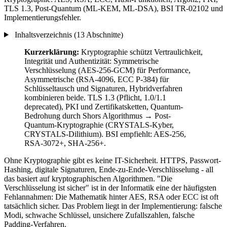
TLS 1.3, Post-Quantum (ML-KEM, ML-DSA), BSI TR-02102 und
Implementierungsfehler.
Inhaltsverzeichnis (13 Abschnitte)
Kurzerklärung:
Kryptographie schützt Vertraulichkeit,
Integrität und Authentizität: Symmetrische
Verschlüsselung (AES-256-GCM) für Performance,
Asymmetrische (RSA-4096, ECC P-384) für
Schlüsseltausch und Signaturen, Hybridverfahren
kombinieren beide. TLS 1.3 (Pflicht, 1.0/1.1
deprecated), PKI und Zertifikatsketten, Quantum-
Bedrohung durch Shors Algorithmus → Post-
Quantum-Kryptographie (CRYSTALS-Kyber,
CRYSTALS-Dilithium). BSI empfiehlt: AES-256,
RSA-3072+, SHA-256+.
Ohne Kryptographie gibt es keine IT-Sicherheit. HTTPS, Passwort-
Hashing, digitale Signaturen, Ende-zu-Ende-Verschlüsselung - all
das basiert auf kryptographischen Algorithmen. "Die
Verschlüsselung ist sicher" ist in der Informatik eine der häufigsten
Fehlannahmen: Die Mathematik hinter AES, RSA oder ECC ist oft
tatsächlich sicher. Das Problem liegt in der Implementierung: falsche
Modi, schwache Schlüssel, unsichere Zufallszahlen, falsche
Padding-Verfahren.