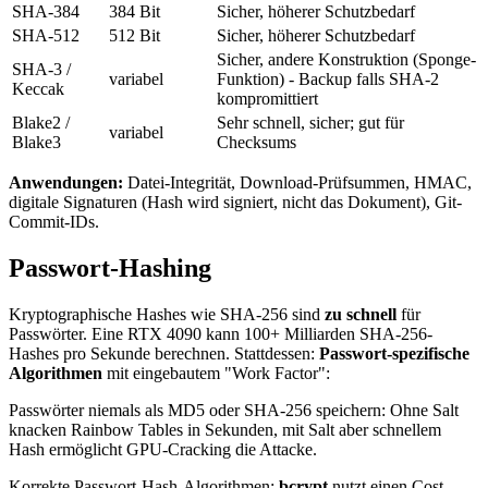
SHA-384
384 Bit
Sicher, höherer Schutzbedarf
SHA-512
512 Bit
Sicher, höherer Schutzbedarf
Sicher, andere Konstruktion (Sponge-
SHA-3 /
variabel
Funktion) - Backup falls SHA-2
Keccak
kompromittiert
Blake2 /
Sehr schnell, sicher; gut für
variabel
Blake3
Checksums
Anwendungen:
Datei-Integrität, Download-Prüfsummen, HMAC,
digitale Signaturen (Hash wird signiert, nicht das Dokument), Git-
Commit-IDs.
Passwort-Hashing
Kryptographische Hashes wie SHA-256 sind
zu schnell
für
Passwörter. Eine RTX 4090 kann 100+ Milliarden SHA-256-
Hashes pro Sekunde berechnen. Stattdessen:
Passwort-spezifische
Algorithmen
mit eingebautem "Work Factor":
Passwörter niemals als MD5 oder SHA-256 speichern: Ohne Salt
knacken Rainbow Tables in Sekunden, mit Salt aber schnellem
Hash ermöglicht GPU-Cracking die Attacke.
Korrekte Passwort-Hash-Algorithmen:
bcrypt
nutzt einen Cost